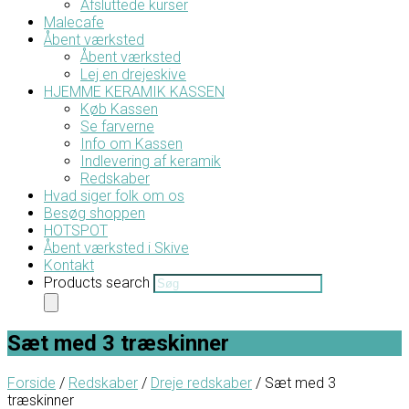
Afsluttede kurser
Malecafe
Åbent værksted
Åbent værksted
Lej en drejeskive
HJEMME KERAMIK KASSEN
Køb Kassen
Se farverne
Info om Kassen
Indlevering af keramik
Redskaber
Hvad siger folk om os
Besøg shoppen
HOTSPOT
Åbent værksted i Skive
Kontakt
Products search
Sæt med 3 træskinner
Forside
/
Redskaber
/
Dreje redskaber
/ Sæt med 3
træskinner