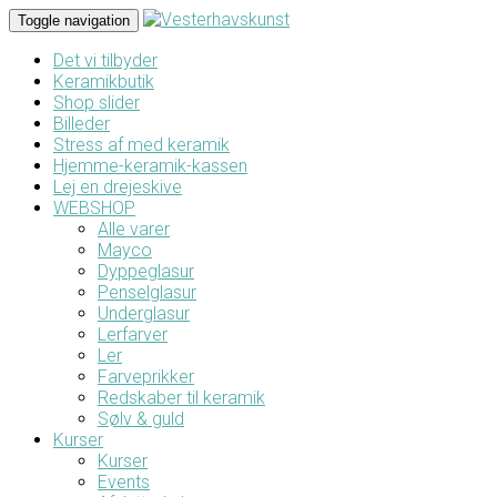
Toggle navigation
Det vi tilbyder
Keramikbutik
Shop slider
Billeder
Stress af med keramik
Hjemme-keramik-kassen
Lej en drejeskive
WEBSHOP
Alle varer
Mayco
Dyppeglasur
Penselglasur
Underglasur
Lerfarver
Ler
Farveprikker
Redskaber til keramik
Sølv & guld
Kurser
Kurser
Events