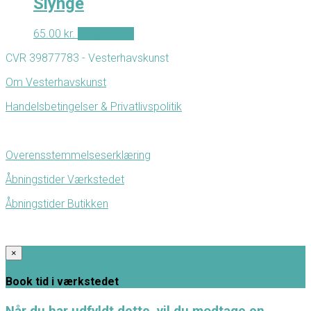
Slynge
65.00
kr.
Tilføj til kurv
CVR 39877783 - Vesterhavskunst
Om Vesterhavskunst
Handelsbetingelser & Privatlivspolitik
Overensstemmelseserklæring
Åbningstider Værkstedet
Åbningstider Butikken
×
Book tid i værkstedet
Når du har udfyldt dette, vil du modtage en