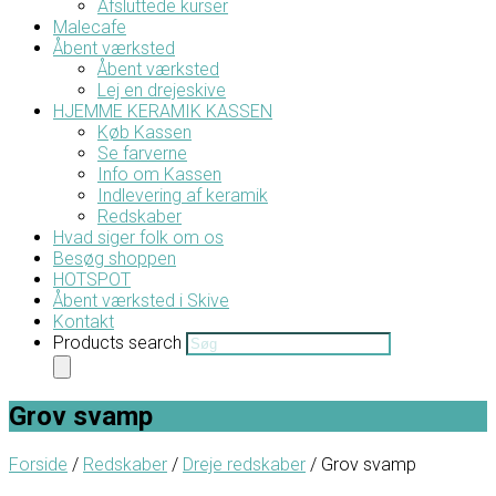
Afsluttede kurser
Malecafe
Åbent værksted
Åbent værksted
Lej en drejeskive
HJEMME KERAMIK KASSEN
Køb Kassen
Se farverne
Info om Kassen
Indlevering af keramik
Redskaber
Hvad siger folk om os
Besøg shoppen
HOTSPOT
Åbent værksted i Skive
Kontakt
Products search
Grov svamp
Forside
/
Redskaber
/
Dreje redskaber
/ Grov svamp