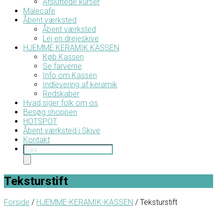
Afsluttede kurser
Malecafe
Åbent værksted
Åbent værksted
Lej en drejeskive
HJEMME KERAMIK KASSEN
Køb Kassen
Se farverne
Info om Kassen
Indlevering af keramik
Redskaber
Hvad siger folk om os
Besøg shoppen
HOTSPOT
Åbent værksted i Skive
Kontakt
Products
search
Teksturstift
Forside
/
HJEMME-KERAMIK-KASSEN
/ Teksturstift