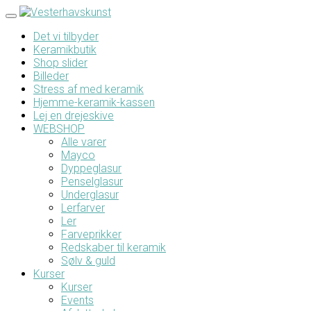
Toggle
navigation
Det vi tilbyder
Keramikbutik
Shop slider
Billeder
Stress af med keramik
Hjemme-keramik-kassen
Lej en drejeskive
WEBSHOP
Alle varer
Mayco
Dyppeglasur
Penselglasur
Underglasur
Lerfarver
Ler
Farveprikker
Redskaber til keramik
Sølv & guld
Kurser
Kurser
Events