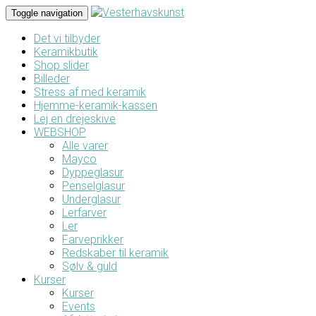
Toggle navigation
Det vi tilbyder
Keramikbutik
Shop slider
Billeder
Stress af med keramik
Hjemme-keramik-kassen
Lej en drejeskive
WEBSHOP
Alle varer
Mayco
Dyppeglasur
Penselglasur
Underglasur
Lerfarver
Ler
Farveprikker
Redskaber til keramik
Sølv & guld
Kurser
Kurser
Events