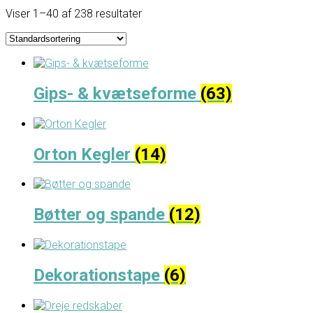
Viser 1–40 af 238 resultater
Gips- & kvætseforme
(63)
Orton Kegler
(14)
Bøtter og spande
(12)
Dekorationstape
(6)