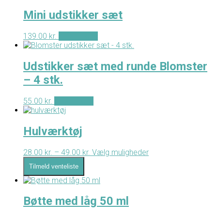
Mini udstikker sæt
139.00
kr.
Tilføj til kurv
Udstikker sæt med runde Blomster
– 4 stk.
55.00
kr.
Tilføj til kurv
Hulværktøj
28.00
kr.
–
49.00
kr.
Prisinterval:
Vælg muligheder
Dette
28.00 kr.
vare
Tilmeld venteliste
til
har
49.00 kr.
flere
varianter.
Mulighederne
Bøtte med låg 50 ml
kan
vælges