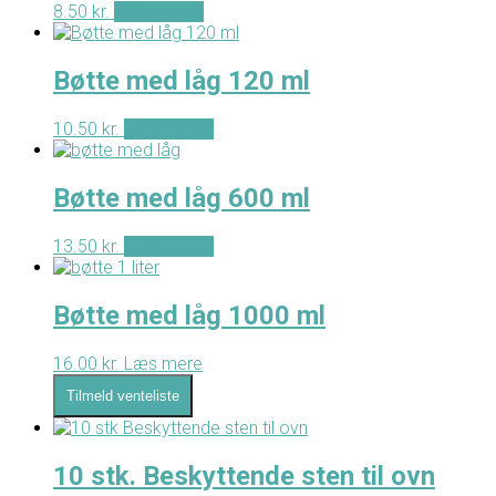
8.50
kr.
Tilføj til kurv
på
varesiden
Bøtte med låg 120 ml
10.50
kr.
Tilføj til kurv
Bøtte med låg 600 ml
13.50
kr.
Tilføj til kurv
Bøtte med låg 1000 ml
16.00
kr.
Læs mere
Tilmeld venteliste
10 stk. Beskyttende sten til ovn