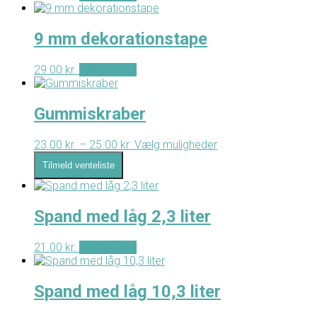
9 mm dekorationstape
29.00
kr.
Tilføj til kurv
Gummiskraber
23.00
kr.
–
25.00
kr.
Prisinterval:
Vælg muligheder
Dette
23.00 kr.
vare
Tilmeld venteliste
til
har
25.00 kr.
flere
varianter.
Mulighederne
Spand med låg 2,3 liter
kan
vælges
21.00
kr.
Tilføj til kurv
på
varesiden
Spand med låg 10,3 liter