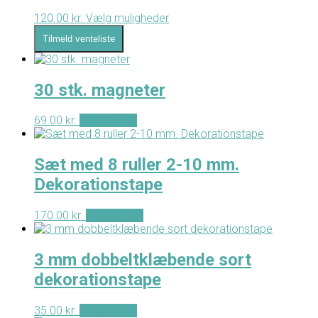
120.00
kr.
Vælg muligheder
Dette
vare
Tilmeld venteliste
har
flere
varianter.
Mulighederne
30 stk. magneter
kan
vælges
69.00
kr.
Tilføj til kurv
på
varesiden
Sæt med 8 ruller 2-10 mm.
Dekorationstape
170.00
kr.
Tilføj til kurv
3 mm dobbeltklæbende sort
dekorationstape
35.00
kr.
Tilføj til kurv