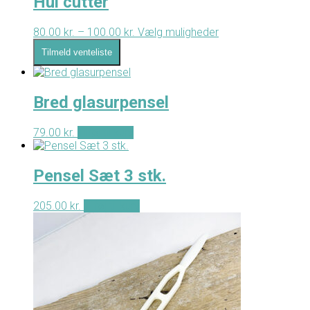
Hul cutter
80.00
kr.
–
100.00
kr.
Prisinterval:
Vælg muligheder
Dette
80.00 kr.
vare
Tilmeld venteliste
til
har
100.00 kr.
flere
varianter.
Mulighederne
Bred glasurpensel
kan
vælges
79.00
kr.
Tilføj til kurv
på
varesiden
Pensel Sæt 3 stk.
205.00
kr.
Tilføj til kurv