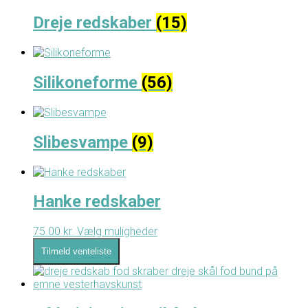
Dreje redskaber
(15)
Silikoneforme
(56)
Slibesvampe
(9)
Hanke redskaber
75.00
kr.
Vælg muligheder
Dette
vare
Tilmeld venteliste
har
flere
varianter.
Mulighederne