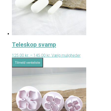
Teleskop svamp
125.00
kr.
–
145.00
kr.
Prisinterval:
Vælg muligheder
Dette
125.00 kr.
vare
Tilmeld venteliste
til
har
145.00 kr.
flere
varianter.
Mulighederne
kan
vælges
på
varesiden