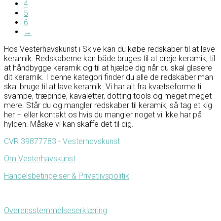
4
5
6
→
Hos Vesterhavskunst i Skive kan du købe redskaber til at lave
keramik. Redskaberne kan både bruges til at dreje keramik, til
at håndbygge keramik og til at hjælpe dig når du skal glasere
dit keramik. I denne kategori finder du alle de redskaber man
skal bruge til at lave keramik. Vi har alt fra kvætseforme til
svampe, træpinde, kavaletter, dotting tools og meget meget
mere. Står du og mangler redskaber til keramik, så tag et kig
her – eller kontakt os hvis du mangler noget vi ikke har på
hylden. Måske vi kan skaffe det til dig.
CVR 39877783 - Vesterhavskunst
Om Vesterhavskunst
Handelsbetingelser & Privatlivspolitik
Overensstemmelseserklæring