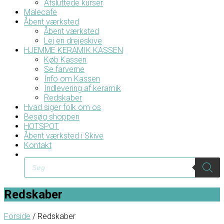
Afsluttede kurser
Malecafe
Åbent værksted
Åbent værksted
Lej en drejeskive
HJEMME KERAMIK KASSEN
Køb Kassen
Se farverne
Info om Kassen
Indlevering af keramik
Redskaber
Hvad siger folk om os
Besøg shoppen
HOTSPOT
Åbent værksted i Skive
Kontakt
Products
search
Redskaber
Forside
/ Redskaber