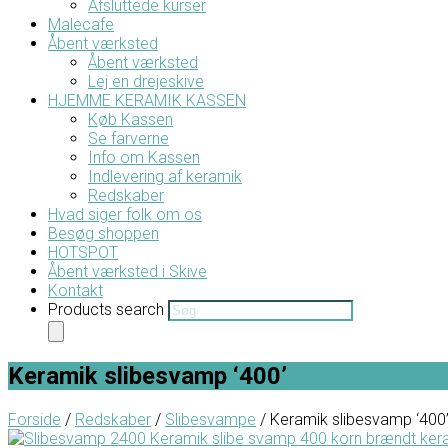
Afsluttede kurser
Malecafe
Åbent værksted
Åbent værksted
Lej en drejeskive
HJEMME KERAMIK KASSEN
Køb Kassen
Se farverne
Info om Kassen
Indlevering af keramik
Redskaber
Hvad siger folk om os
Besøg shoppen
HOTSPOT
Åbent værksted i Skive
Kontakt
Products search
Keramik slibesvamp ‘400’
Forside
/
Redskaber
/
Slibesvampe
/ Keramik slibesvamp ‘400