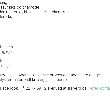
nding
glasur, kiks og chamotte
n ren for ler, kiks, glasur eller chamotte.
er kiks.
f bunden
 og øjne
ik
elt glat
og glasurløbere, skal denne proces gentages flere gange.
ykker fastbrændt kiks og glasurløbere
ebook, Tlf. 22 77 69 12 eller ved at skrive til os i
vores konta