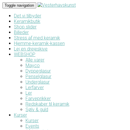
Toggle navigation
Det vi tilbyder
Keramikbutik
Shop slider
Billeder
Stress af med keramik
Hjemme-keramik-kassen
Lej en drejeskive
WEBSHOP
Alle varer
Mayco
Dyppeglasur
Penselglasur
Underglasur
Lerfarver
Ler
Farveprikker
Redskaber til keramik
Sølv & guld
Kurser
Kurser
Events