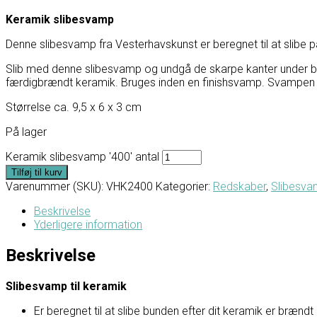
Keramik slibesvamp
Denne slibesvamp fra Vesterhavskunst er beregnet til at slibe 
Slib med denne slibesvamp og undgå de skarpe kanter under bun
færdigbrændt keramik. Bruges inden en finishsvamp. Svampen g
Størrelse ca. 9,5 x 6 x 3 cm
På lager
Keramik slibesvamp '400' antal
Tilføj til kurv
Varenummer (SKU):
VHK2400
Kategorier:
Redskaber
,
Slibesv
Beskrivelse
Yderligere information
Beskrivelse
Slibesvamp til keramik
Er beregnet til at slibe bunden efter dit keramik er brændt