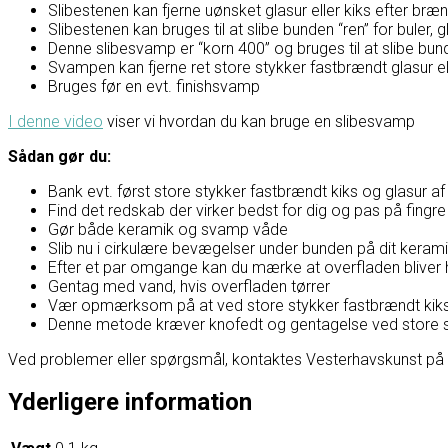
Slibestenen kan fjerne uønsket glasur eller kiks efter bræ
Slibestenen kan bruges til at slibe bunden “ren” for buler, 
Denne slibesvamp er “korn 400” og bruges til at slibe bunde
Svampen kan fjerne ret store stykker fastbrændt glasur ell
Bruges før en evt. finishsvamp
I denne video
viser vi hvordan du kan bruge en slibesvamp
Sådan gør du:
Bank evt. først store stykker fastbrændt kiks og glasur a
Find det redskab der virker bedst for dig og pas på fingre
Gør både keramik og svamp våde
Slib nu i cirkulære bevægelser under bunden på dit keram
Efter et par omgange kan du mærke at overfladen bliver h
Gentag med vand, hvis overfladen tørrer
Vær opmærksom på at ved store stykker fastbrændt kiks 
Denne metode kræver knofedt og gentagelse ved store st
Ved problemer eller spørgsmål, kontaktes Vesterhavskunst på Fac
Yderligere information