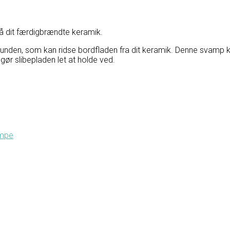
på dit færdigbrændte keramik.
den, som kan ridse bordfladen fra dit keramik. Denne svamp kan
ør slibepladen let at holde ved.
ampe