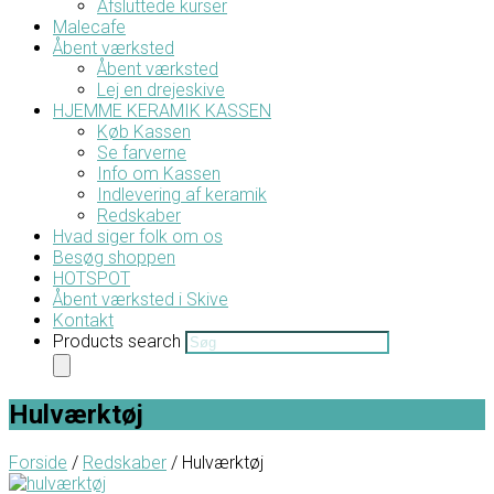
Afsluttede kurser
Malecafe
Åbent værksted
Åbent værksted
Lej en drejeskive
HJEMME KERAMIK KASSEN
Køb Kassen
Se farverne
Info om Kassen
Indlevering af keramik
Redskaber
Hvad siger folk om os
Besøg shoppen
HOTSPOT
Åbent værksted i Skive
Kontakt
Products search
Hulværktøj
Forside
/
Redskaber
/ Hulværktøj