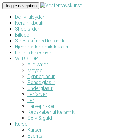
Toggle navigation
Det vi tilbyder
Keramikbutik
Shop slider
Billeder
Stress af med keramik
Hjemme-keramik-kassen
Lej en drejeskive
WEBSHOP
Alle varer
Mayco
Dyppeglasur
Penselglasur
Underglasur
Lerfarver
Ler
Farveprikker
Redskaber til keramik
Sølv & guld
Kurser
Kurser
Events