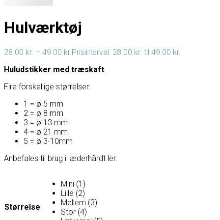
Hulværktøj
28.00
kr.
–
49.00
kr.
Prisinterval: 28.00 kr. til 49.00 kr.
Huludstikker med træskaft
Fire forskellige størrelser:
1 = ø 5 mm
2 = ø 8 mm
3 = ø 13 mm
4 = ø 21 mm
5 = ø 3-10mm
Anbefales til brug i læderhårdt ler.
Mini (1)
Lille (2)
Mellem (3)
Størrelse
Stor (4)