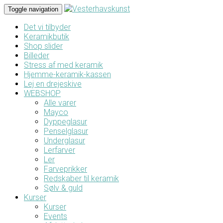
Toggle navigation
Det vi tilbyder
Keramikbutik
Shop slider
Billeder
Stress af med keramik
Hjemme-keramik-kassen
Lej en drejeskive
WEBSHOP
Alle varer
Mayco
Dyppeglasur
Penselglasur
Underglasur
Lerfarver
Ler
Farveprikker
Redskaber til keramik
Sølv & guld
Kurser
Kurser
Events