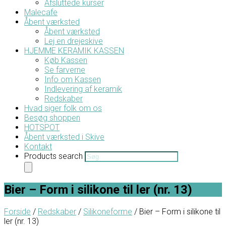
Afsluttede kurser
Malecafe
Åbent værksted
Åbent værksted
Lej en drejeskive
HJEMME KERAMIK KASSEN
Køb Kassen
Se farverne
Info om Kassen
Indlevering af keramik
Redskaber
Hvad siger folk om os
Besøg shoppen
HOTSPOT
Åbent værksted i Skive
Kontakt
Products search
Bier – Form i silikone til ler (nr. 13)
Forside
/
Redskaber
/
Silikoneforme
/ Bier – Form i silikone til
ler (nr. 13)