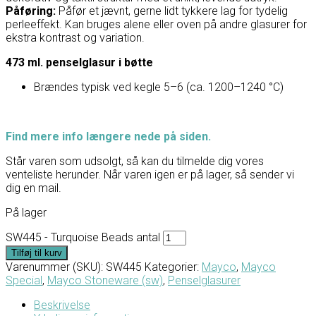
Påføring:
Påfør et jævnt, gerne lidt tykkere lag for tydelig
perleeffekt. Kan bruges alene eller oven på andre glasurer for
ekstra kontrast og variation.
473 ml. penselglasur i bøtte
Brændes typisk ved kegle 5–6 (ca. 1200–1240 °C)
Find mere info længere nede på siden.
Står varen som udsolgt, så kan du tilmelde dig vores
venteliste herunder. Når varen igen er på lager, så sender vi
dig en mail.
På lager
SW445 - Turquoise Beads antal
Tilføj til kurv
Varenummer (SKU):
SW445
Kategorier:
Mayco
,
Mayco
Special
,
Mayco Stoneware (sw)
,
Penselglasurer
Beskrivelse