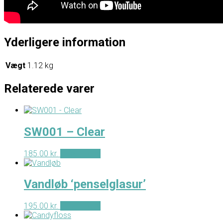
Yderligere information
Vægt
1.12 kg
Relaterede varer
SW001 – Clear
185.00
kr.
Tilføj til kurv
Vandløb ‘penselglasur’
195.00
kr.
Tilføj til kurv