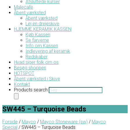
Afsluttede kurser
Malecafe
Åbent værksted
Åbent værksted
Lej en drejeskive
HJEMME KERAMIK KASSEN
Køb Kassen
Se farverne
Info om Kassen
Indlevering af keramik
Redskaber
Hvad siger folk om os
Besøg shoppen
HOTSPOT
Åbent værksted i Skive
Kontakt
Products search
SW445 – Turquoise Beads
Forside
/
Mayco
/
Mayco Stoneware (sw)
/
Mayco
Special
/ SW445 – Turquoise Beads