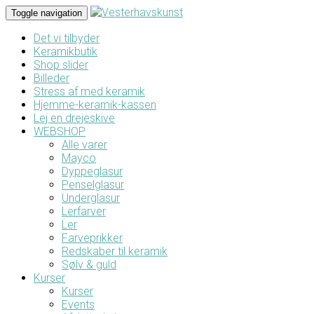
Toggle navigation
Det vi tilbyder
Keramikbutik
Shop slider
Billeder
Stress af med keramik
Hjemme-keramik-kassen
Lej en drejeskive
WEBSHOP
Alle varer
Mayco
Dyppeglasur
Penselglasur
Underglasur
Lerfarver
Ler
Farveprikker
Redskaber til keramik
Sølv & guld
Kurser
Kurser
Events