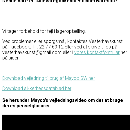
Denne vare er fødevaregodkendt + dinnerwaresafe.
Vi tager forbehold for fejl i lageroptælling.
Ved problemer eller spørgsmål, kontaktes Vesterhavskunst
på Facebook, Tlf. 22 77 69 12 eller ved at skrive til os på
vesterhavskunst@gmail.com eller i
vores kontaktformular
her
på siden.
Download vejledning til brug af Mayco SW her
Download sikkerhedsdatablad her
Se herunder Mayco’s vejledningsvideo om det at bruge
deres penselglasurer: