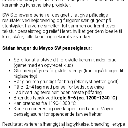
keramik og kunstneriske projekter.
SW Stoneware-serien er designet til at give pålidelige
resultater ved højbrænding og fungerer særligt godt på
stentøjsler. Farverne smelter flot sammen og fremhæver
tekstur, penselstrøg og relief i leret, hvilket gør dem ideelle til
krus, skåle, tallerkener og dekorative værker.
Sådan bruger du Mayco SW penselglasur:
Sørg for at afstøve dit forglødte keramik inden brug
(gerne med en opvredet klud)
Glasuren påføres forglødet stentøj (kan også bruges til
råglasering)
Rør glasuren grundigt før brug (eller ryst bøtten godt)
Påfør
2–4 lag
med pensel for bedst dækning
Lad hvert lag tørre helt inden næste påføring
Brændes typisk ved
kegle 5–6 (ca. 1200–1240 °C)
Kan brændes fra 1190-1300 °C
Kan kombineres og overlappes med andre Mayco
penselglasurer for spændende farveeffekter
Resultatet varierer afhængigt af lagtykkelse, brænding, lertype