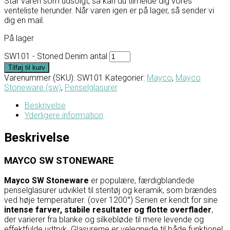
Står varen som udsolgt, så kan du tilmelde dig vores
venteliste herunder. Når varen igen er på lager, så sender vi
dig en mail.
På lager
SW101 - Stoned Denim antal
Tilføj til kurv
Varenummer (SKU):
SW101
Kategorier:
Mayco
,
Mayco
Stoneware (sw)
,
Penselglasurer
Beskrivelse
Yderligere information
Beskrivelse
MAYCO SW STONEWARE
Mayco SW Stoneware
er populære, færdigblandede
penselglasurer udviklet til stentøj og keramik, som brændes
ved høje temperaturer. (over 1200°) Serien er kendt for sine
intense farver, stabile resultater og flotte overflader
,
der varierer fra blanke og silkebløde til mere levende og
effektfulde udtryk. Glasurerne er velegnede til både funktionel