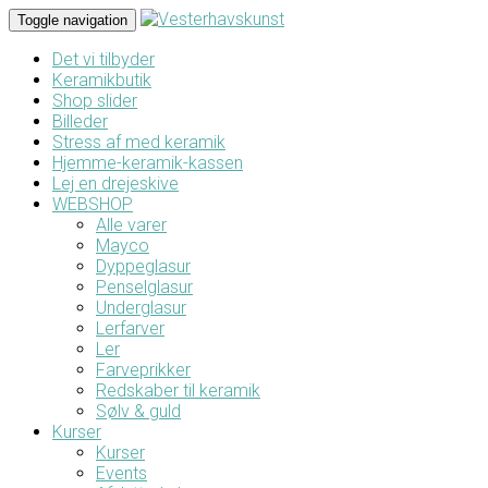
Toggle navigation
Det vi tilbyder
Keramikbutik
Shop slider
Billeder
Stress af med keramik
Hjemme-keramik-kassen
Lej en drejeskive
WEBSHOP
Alle varer
Mayco
Dyppeglasur
Penselglasur
Underglasur
Lerfarver
Ler
Farveprikker
Redskaber til keramik
Sølv & guld
Kurser
Kurser
Events