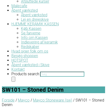
Afsluttede kurser
Malecafe
Åbent værksted
Åbent værksted
Lej en drejeskive
HJEMME KERAMIK KASSEN
Køb Kassen
Se farverne
Info om Kassen
Indlevering af keramik
Redskaber
Hvad siger folk om os
Besøg shoppen
HOTSPOT
Åbent værksted i Skive
Kontakt
Products search
SW101 – Stoned Denim
Forside
/
Mayco
/
Mayco Stoneware (sw)
/ SW101 – Stoned
Denim