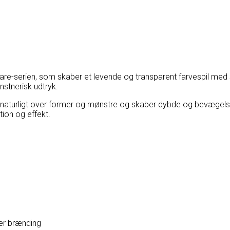
-serien, som skaber et levende og transparent farvespil med sm
nstnerisk udtryk.
er naturligt over former og mønstre og skaber dybde og bevægels
ion og effekt.
er brænding