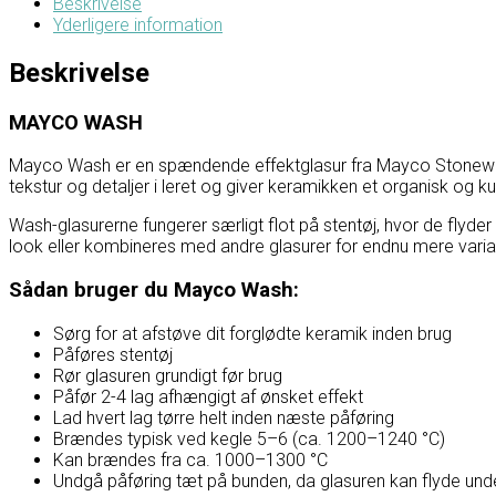
Beskrivelse
Yderligere information
Beskrivelse
MAYCO WASH
Mayco
Wash er en spændende effektglasur fra Mayco Stoneware
tekstur og detaljer i leret og giver keramikken et organisk og ku
Wash-glasurerne fungerer særligt flot på stentøj, hvor de flyd
look eller kombineres med andre glasurer for endnu mere variat
Sådan bruger du Mayco Wash:
Sørg for at afstøve dit forglødte keramik inden brug
Påføres stentøj
Rør glasuren grundigt før brug
Påfør 2-4 lag afhængigt af ønsket effekt
Lad hvert lag tørre helt inden næste påføring
Brændes typisk ved kegle 5–6 (ca. 1200–1240 °C)
Kan brændes fra ca. 1000–1300 °C
Undgå påføring tæt på bunden, da glasuren kan flyde und