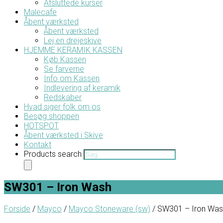
Afsluttede kurser
Malecafe
Åbent værksted
Åbent værksted
Lej en drejeskive
HJEMME KERAMIK KASSEN
Køb Kassen
Se farverne
Info om Kassen
Indlevering af keramik
Redskaber
Hvad siger folk om os
Besøg shoppen
HOTSPOT
Åbent værksted i Skive
Kontakt
Products search
SW301 – Iron Wash
Forside
/
Mayco
/
Mayco Stoneware (sw)
/ SW301 – Iron Was