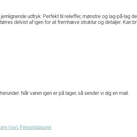
rnlignende udtryk. Perfekt til relieffer, mønstre og lag-på-lag d
rres delvist af igen for at fremhæve struktur og detaljer. Kan br
herunder. Når varen igen er på lager, så sender vi dig en mail.
are (sw)
,
Penselglasurer