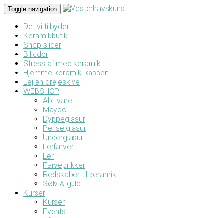
Toggle navigation
Det vi tilbyder
Keramikbutik
Shop slider
Billeder
Stress af med keramik
Hjemme-keramik-kassen
Lej en drejeskive
WEBSHOP
Alle varer
Mayco
Dyppeglasur
Penselglasur
Underglasur
Lerfarver
Ler
Farveprikker
Redskaber til keramik
Sølv & guld
Kurser
Kurser
Events