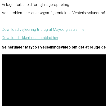
Vi tager forbehold for fejl i lageroptælling.
Ved problemer eller spørgsmål, kontaktes Vesterhavskunst på F
Download vejledning til brug af Mayco glasuren her
Download sikkerhedsdatablad her
Se herunder Mayco’s vejledningsvideo om det at bruge de