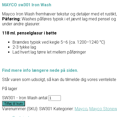
MAYCO sw301 Iron Wash
Mayco Iron Wash fremhæver tekstur og detaljer med et rustikt, je
Påføring:
Washes påføres typisk i et jævnt lag med pensel og tø
under andre glasurer.
118 ml. penselglasur i bøtte
Brændes typisk ved kegle 5–6 (ca. 1200–1240 °C)
2-3 tykke lag
Lad hvert lag tørre let mellem påføringer
Find mere info længere nede på siden.
Står varen som udsolgt, så kan du tilmelde dig vores venteliste 
På lager
SW301 - Iron Wash antal
Tilføj til kurv
Varenummer (SKU):
SW301
Kategorier:
Mayco
,
Mayco Stonew