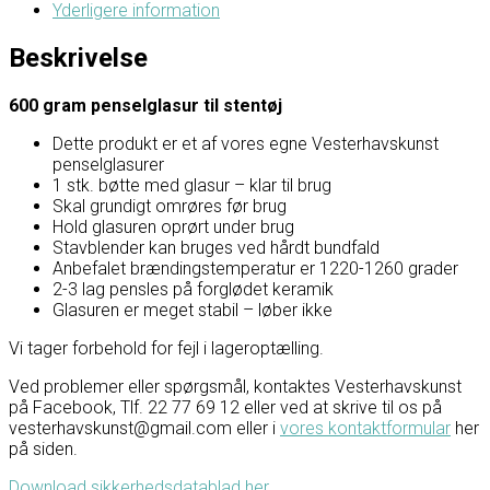
Yderligere information
Beskrivelse
600 gram penselglasur til stentøj
Dette produkt er et af vores egne Vesterhavskunst
penselglasurer
1 stk. bøtte med glasur – klar til brug
Skal grundigt omrøres før brug
Hold glasuren oprørt under brug
Stavblender kan bruges ved hårdt bundfald
Anbefalet brændingstemperatur er 1220-1260 grader
2-3 lag pensles på forglødet keramik
Glasuren er meget stabil – løber ikke
Vi tager forbehold for fejl i lageroptælling.
Ved problemer eller spørgsmål, kontaktes Vesterhavskunst
på Facebook, Tlf. 22 77 69 12 eller ved at skrive til os på
vesterhavskunst@gmail.com eller i
vores kontaktformular
her
på siden.
Download sikkerhedsdatablad her