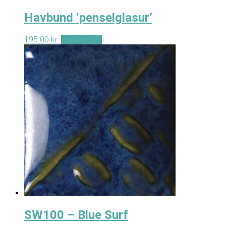
Havbund ‘penselglasur’
195.00
kr.
Tilføj til kurv
SW100 – Blue Surf