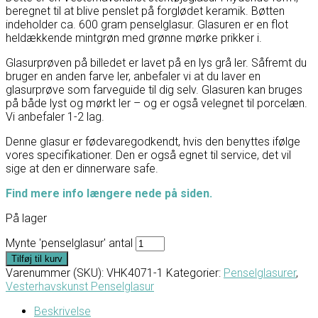
beregnet til at blive penslet på forglødet keramik. Bøtten
indeholder ca. 600 gram penselglasur. Glasuren er en flot
heldækkende mintgrøn med grønne mørke prikker i.
Glasurprøven på billedet er lavet på en lys grå ler. Såfremt du
bruger en anden farve ler, anbefaler vi at du laver en
glasurprøve som farveguide til dig selv. Glasuren kan bruges
på både lyst og mørkt ler – og er også velegnet til porcelæn.
Vi anbefaler 1-2 lag.
Denne glasur er fødevaregodkendt, hvis den benyttes ifølge
vores specifikationer. Den er også egnet til service, det vil
sige at den er dinnerware safe.
Find mere info længere nede på siden.
På lager
Mynte 'penselglasur' antal
Tilføj til kurv
Varenummer (SKU):
VHK4071-1
Kategorier:
Penselglasurer
,
Vesterhavskunst Penselglasur
Beskrivelse