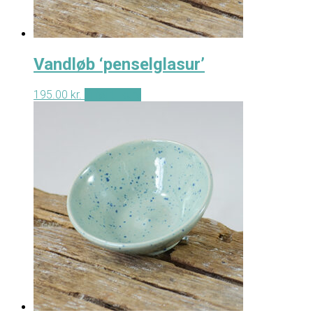
Vandløb ‘penselglasur’
195.00
kr.
Tilføj til kurv