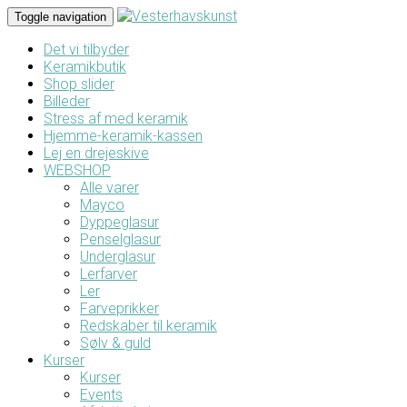
Toggle navigation
Det vi tilbyder
Keramikbutik
Shop slider
Billeder
Stress af med keramik
Hjemme-keramik-kassen
Lej en drejeskive
WEBSHOP
Alle varer
Mayco
Dyppeglasur
Penselglasur
Underglasur
Lerfarver
Ler
Farveprikker
Redskaber til keramik
Sølv & guld
Kurser
Kurser
Events