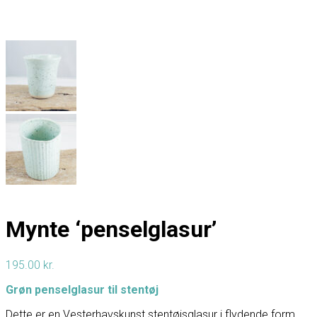
Mynte ‘penselglasur’
195.00
kr.
Grøn penselglasur til stentøj
Dette er en Vesterhavskunst stentøjsglasur i flydende form,