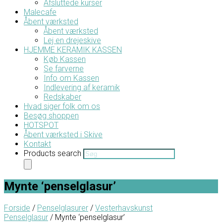
Afsluttede kurser
Malecafe
Åbent værksted
Åbent værksted
Lej en drejeskive
HJEMME KERAMIK KASSEN
Køb Kassen
Se farverne
Info om Kassen
Indlevering af keramik
Redskaber
Hvad siger folk om os
Besøg shoppen
HOTSPOT
Åbent værksted i Skive
Kontakt
Products search
Mynte ‘penselglasur’
Forside
/
Penselglasurer
/
Vesterhavskunst
Penselglasur
/ Mynte ‘penselglasur’