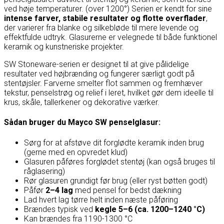
ved høje temperaturer. (over 1200°) Serien er kendt for sine
intense farver, stabile resultater og flotte overflader
,
der varierer fra blanke og silkebløde til mere levende og
effektfulde udtryk. Glasurerne er velegnede til både funktionel
keramik og kunstneriske projekter.
SW Stoneware-serien er designet til at give pålidelige
resultater ved højbrænding og fungerer særligt godt på
stentøjsler. Farverne smelter flot sammen og fremhæver
tekstur, penselstrøg og relief i leret, hvilket gør dem ideelle til
krus, skåle, tallerkener og dekorative værker.
Sådan bruger du Mayco SW penselglasur:
Sørg for at afstøve dit forglødte keramik inden brug
(gerne med en opvredet klud)
Glasuren påføres forglødet stentøj (kan også bruges til
råglasering)
Rør glasuren grundigt før brug (eller ryst bøtten godt)
Påfør
2–4 lag
med pensel for bedst dækning
Lad hvert lag tørre helt inden næste påføring
Brændes typisk ved
kegle 5–6 (ca. 1200–1240 °C)
Kan brændes fra 1190-1300 °C