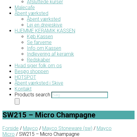
Afsluttede kurser
Malecafe
Åbent værksted
Åbent værksted
Lej en drejeskive
HJEMME KERAMIK KASSEN
Køb Kassen
Se farverne
Info om Kassen
Indlevering af keramik
Redskaber
Hvad siger folk om os
Besøg shoppen
HOTSPOT
Åbent værksted i Skive
Kontakt
Products search
SW215 – Micro Champagne
Forside
/
Mayco
/
Mayco Stoneware (sw)
/
Mayco
Micro
/ SW215 – Micro Champagne