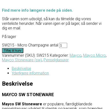
Find mere info længere nede på siden.
Står varen som udsolgt, så kan du tilmelde dig vores
venteliste herunder. Når varen igen er på lager, så sender vi
dig en mail.
På lager
SW215 - Micro Champagne antal
Tilføj til kurv
Varenummer (SKU):
SW215
Kategorier:
Mayco
,
Mayco Micro
,
Mayco Stoneware (sw)
,
Penselglasurer
Beskrivelse
Yderligere information
Beskrivelse
MAYCO SW STONEWARE
Mayco SW Stoneware
er populære, færdigblandede
penselglasurer udviklet til stentøj og keramik, som brændes