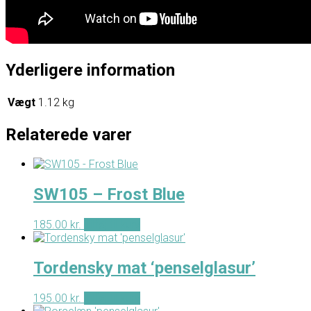
Yderligere information
Vægt
1.12 kg
Relaterede varer
SW105 – Frost Blue
185.00
kr.
Tilføj til kurv
Tordensky mat ‘penselglasur’
195.00
kr.
Tilføj til kurv