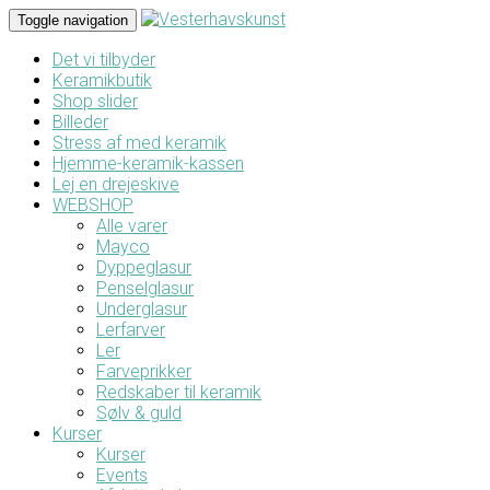
Toggle navigation
Det vi tilbyder
Keramikbutik
Shop slider
Billeder
Stress af med keramik
Hjemme-keramik-kassen
Lej en drejeskive
WEBSHOP
Alle varer
Mayco
Dyppeglasur
Penselglasur
Underglasur
Lerfarver
Ler
Farveprikker
Redskaber til keramik
Sølv & guld
Kurser
Kurser
Events