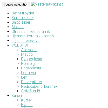
Toggle navigation
Det vi tilbyder
Keramikbutik
Shop slider
Billeder
Stress af med keramik
Hjemme-keramik-kassen
Lej en drejeskive
WEBSHOP
Alle varer
Mayco
Dyppeglasur
Penselglasur
Underglasur
Lerfarver
Ler
Farveprikker
Redskaber til keramik
Sølv & guld
Kurser
Kurser
Events