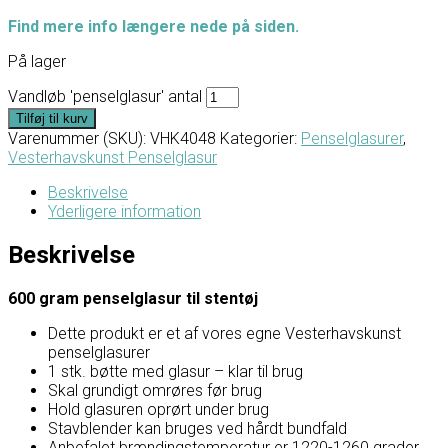
Find mere info længere nede på siden.
På lager
Vandløb 'penselglasur' antal
Tilføj til kurv
Varenummer (SKU):
VHK4048
Kategorier:
Penselglasurer
,
Vesterhavskunst Penselglasur
Beskrivelse
Yderligere information
Beskrivelse
600 gram penselglasur til stentøj
Dette produkt er et af vores egne Vesterhavskunst
penselglasurer
1 stk. bøtte med glasur – klar til brug
Skal grundigt omrøres før brug
Hold glasuren oprørt under brug
Stavblender kan bruges ved hårdt bundfald
Anbefalet brændingstemperatur er 1220-1260 grader