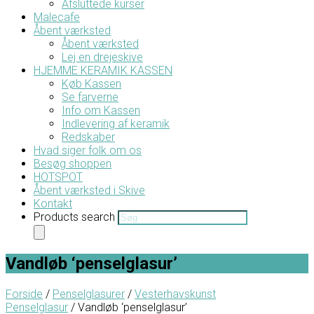
Afsluttede kurser
Malecafe
Åbent værksted
Åbent værksted
Lej en drejeskive
HJEMME KERAMIK KASSEN
Køb Kassen
Se farverne
Info om Kassen
Indlevering af keramik
Redskaber
Hvad siger folk om os
Besøg shoppen
HOTSPOT
Åbent værksted i Skive
Kontakt
Products search
Vandløb ‘penselglasur’
Forside
/
Penselglasurer
/
Vesterhavskunst
Penselglasur
/ Vandløb ‘penselglasur’