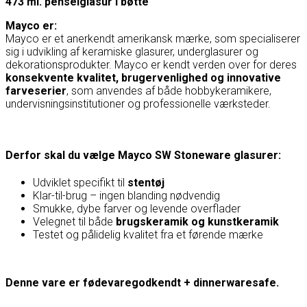
473 ml. penselglasur i bøtte
Mayco er:
Mayco
er et anerkendt amerikansk mærke, som specialiserer
sig i udvikling af keramiske glasurer, underglasurer og
dekorationsprodukter. Mayco er kendt verden over for deres
konsekvente kvalitet, brugervenlighed og innovative
farveserier
, som anvendes af både hobbykeramikere,
undervisningsinstitutioner og professionelle værksteder.
Derfor skal du vælge Mayco SW Stoneware glasurer:
Udviklet specifikt til
stentøj
Klar-til-brug – ingen blanding nødvendig
Smukke, dybe farver og levende overflader
Velegnet til både
brugskeramik og kunstkeramik
Testet og pålidelig kvalitet fra et førende mærke
Denne vare er fødevaregodkendt + dinnerwaresafe.