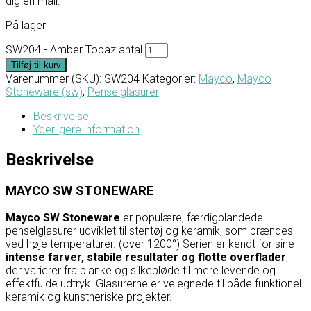
dig en mail.
På lager
SW204 - Amber Topaz antal
Tilføj til kurv
Varenummer (SKU):
SW204
Kategorier:
Mayco
,
Mayco
Stoneware (sw)
,
Penselglasurer
Beskrivelse
Yderligere information
Beskrivelse
MAYCO SW STONEWARE
Mayco SW Stoneware
er populære, færdigblandede
penselglasurer udviklet til stentøj og keramik, som brændes
ved høje temperaturer. (over 1200°) Serien er kendt for sine
intense farver, stabile resultater og flotte overflader
,
der varierer fra blanke og silkebløde til mere levende og
effektfulde udtryk. Glasurerne er velegnede til både funktionel
keramik og kunstneriske projekter.