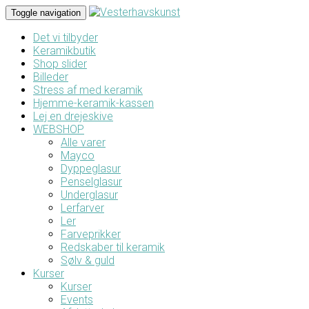
Toggle navigation
Det vi tilbyder
Keramikbutik
Shop slider
Billeder
Stress af med keramik
Hjemme-keramik-kassen
Lej en drejeskive
WEBSHOP
Alle varer
Mayco
Dyppeglasur
Penselglasur
Underglasur
Lerfarver
Ler
Farveprikker
Redskaber til keramik
Sølv & guld
Kurser
Kurser
Events