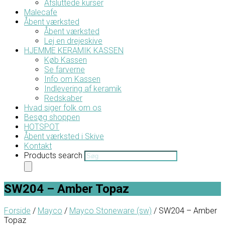
Afsluttede kurser
Malecafe
Åbent værksted
Åbent værksted
Lej en drejeskive
HJEMME KERAMIK KASSEN
Køb Kassen
Se farverne
Info om Kassen
Indlevering af keramik
Redskaber
Hvad siger folk om os
Besøg shoppen
HOTSPOT
Åbent værksted i Skive
Kontakt
Products search
SW204 – Amber Topaz
Forside
/
Mayco
/
Mayco Stoneware (sw)
/ SW204 – Amber
Topaz