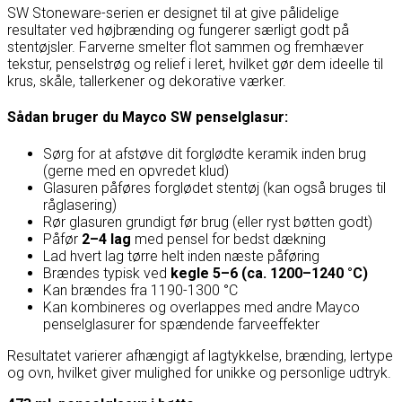
SW Stoneware-serien er designet til at give pålidelige
resultater ved højbrænding og fungerer særligt godt på
stentøjsler. Farverne smelter flot sammen og fremhæver
tekstur, penselstrøg og relief i leret, hvilket gør dem ideelle til
krus, skåle, tallerkener og dekorative værker.
Sådan bruger du Mayco SW penselglasur:
Sørg for at afstøve dit forglødte keramik inden brug
(gerne med en opvredet klud)
Glasuren påføres forglødet stentøj (kan også bruges til
råglasering)
Rør glasuren grundigt før brug (eller ryst bøtten godt)
Påfør
2–4 lag
med pensel for bedst dækning
Lad hvert lag tørre helt inden næste påføring
Brændes typisk ved
kegle 5–6 (ca. 1200–1240 °C)
Kan brændes fra 1190-1300 °C
Kan kombineres og overlappes med andre Mayco
penselglasurer for spændende farveeffekter
Resultatet varierer afhængigt af lagtykkelse, brænding, lertype
og ovn, hvilket giver mulighed for unikke og personlige udtryk.