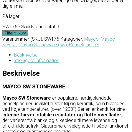
venteliste herunder. Når varen igen er på lager, så sender vi
dig en mail.
På lager
SW176 - Sandstone antal
Tilføj til kurv
Varenummer (SKU):
SW176
Kategorier:
Mayco
,
Mayco
Krystal
,
Mayco Stoneware (sw)
,
Penselglasurer
Beskrivelse
Yderligere information
Beskrivelse
MAYCO SW STONEWARE
Mayco SW Stoneware
er populære, færdigblandede
penselglasurer udviklet til stentøj og keramik, som brændes
ved høje temperaturer. (over 1200°) Serien er kendt for sine
intense farver, stabile resultater og flotte overflader
,
der varierer fra blanke og silkebløde til mere levende og
effektfulde udtryk. Glasurerne er velegnede til både funktionel
keramik og kunstneriske projekter.