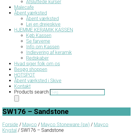
Afsluttede kurser
Malecafe
Åbent værksted
Åbent værksted
Lej en drejeskive
HJEMME KERAMIK KASSEN
Køb Kassen
Se farverne
Info om Kassen
Indlevering af keramik
Redskaber
Hvad siger folk om os
Besøg shoppen
HOTSPOT
Åbent værksted i Skive
Kontakt
Products search
SW176 – Sandstone
Forside
/
Mayco
/
Mayco Stoneware (sw)
/
Mayco
Krystal
/ SW176 – Sandstone