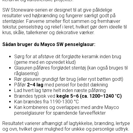
SW Stoneware-serien er designet til at give pålidelige
resultater ved højbrænding og fungerer særligt godt på
stentøjsler. Farverne smelter flot sammen og fremhæver
tekstur, penselstrøg og relief i leret, hvilket gør dem ideelle til
krus, skåle, tallerkener og dekorative værker.
Sådan bruger du Mayco SW penselglasur:
Sørg for at afstøve dit forglødte keramik inden brug
(gerne med en opvredet klud)
Glasuren påføres forglødet stentøj (kan også bruges til
råglasering)
Rør glasuren grundigt før brug (eller ryst bøtten godt)
Påfør
2–4 lag
med pensel for bedst dækning
Lad hvert lag tørre helt inden næste påføring
Brændes typisk ved
kegle 5–6 (ca. 1200–1240 °C)
Kan brændes fra 1190-1300 °C
Kan kombineres og overlappes med andre Mayco
penselglasurer for spændende farveeffekter
Resultatet varierer afhængigt af lagtykkelse, brænding, lertype
og ovn, hvilket giver mulighed for unikke og personlige udtryk.