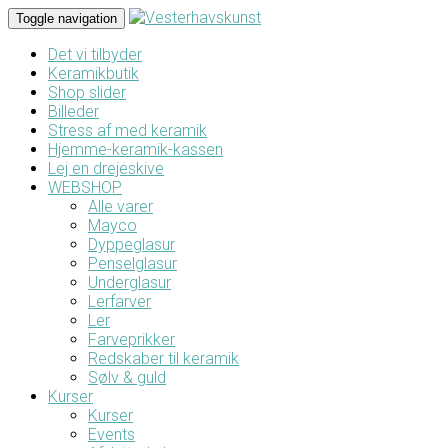
Toggle navigation
Det vi tilbyder
Keramikbutik
Shop slider
Billeder
Stress af med keramik
Hjemme-keramik-kassen
Lej en drejeskive
WEBSHOP
Alle varer
Mayco
Dyppeglasur
Penselglasur
Underglasur
Lerfarver
Ler
Farveprikker
Redskaber til keramik
Sølv & guld
Kurser
Kurser
Events