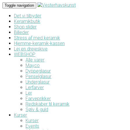
Toggle navigation
Det vi tilbyder
Keramikbutik
Shop slider
Billeder
Stress af med keramik
Hjemme-keramik-kassen
Lej en drejeskive
WEBSHOP
Alle varer
Mayco
Dyppeglasur
Penselglasur
Underglasur
Lerfarver
Ler
Farveprikker
Redskaber til keramik
Sølv & guld
Kurser
Kurser
Events