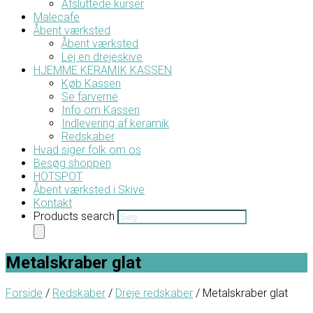
Afsluttede kurser
Malecafe
Åbent værksted
Åbent værksted
Lej en drejeskive
HJEMME KERAMIK KASSEN
Køb Kassen
Se farverne
Info om Kassen
Indlevering af keramik
Redskaber
Hvad siger folk om os
Besøg shoppen
HOTSPOT
Åbent værksted i Skive
Kontakt
Products search
Metalskraber glat
Forside
/
Redskaber
/
Dreje redskaber
/ Metalskraber glat