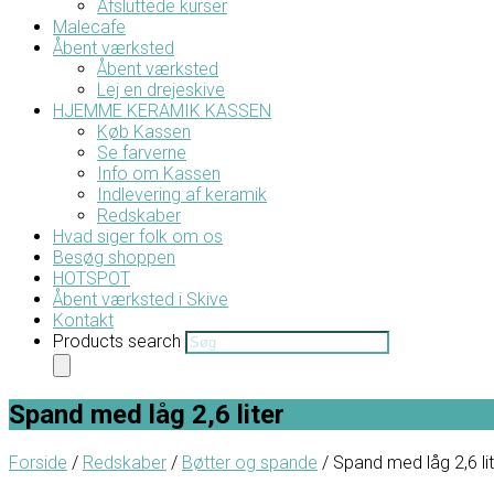
Afsluttede kurser
Malecafe
Åbent værksted
Åbent værksted
Lej en drejeskive
HJEMME KERAMIK KASSEN
Køb Kassen
Se farverne
Info om Kassen
Indlevering af keramik
Redskaber
Hvad siger folk om os
Besøg shoppen
HOTSPOT
Åbent værksted i Skive
Kontakt
Products search
Spand med låg 2,6 liter
Forside
/
Redskaber
/
Bøtter og spande
/ Spand med låg 2,6 li