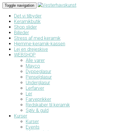
Toggle navigation
Det vi tilbyder
Keramikbutik
Shop slider
Billeder
Stress af med keramik
Hjemme-keramik-kassen
Lej en drejeskive
WEBSHOP
Alle varer
Mayco
Dyppeglasur
Penselglasur
Underglasur
Lerfarver
Ler
Farveprikker
Redskaber til keramik
Sølv & guld
Kurser
Kurser
Events