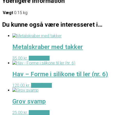
Yderligere information
Vægt
0.15 kg
Du kunne også være interesseret i…
Metalskraber med takker
35.00
kr.
Tilføj til kurv
Hav – Forme i silikone til ler (nr. 6)
120.00
kr.
Tilføj til kurv
Grov svamp
25.00
kr.
Tilføj til kurv