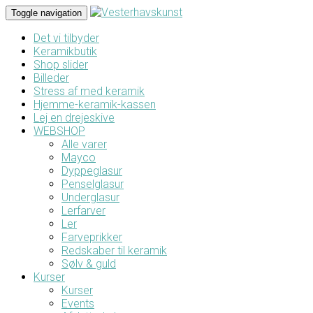
Toggle navigation
Det vi tilbyder
Keramikbutik
Shop slider
Billeder
Stress af med keramik
Hjemme-keramik-kassen
Lej en drejeskive
WEBSHOP
Alle varer
Mayco
Dyppeglasur
Penselglasur
Underglasur
Lerfarver
Ler
Farveprikker
Redskaber til keramik
Sølv & guld
Kurser
Kurser
Events