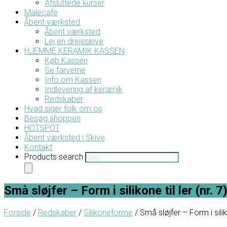
Afsluttede kurser
Malecafe
Åbent værksted
Åbent værksted
Lej en drejeskive
HJEMME KERAMIK KASSEN
Køb Kassen
Se farverne
Info om Kassen
Indlevering af keramik
Redskaber
Hvad siger folk om os
Besøg shoppen
HOTSPOT
Åbent værksted i Skive
Kontakt
Products search
Små sløjfer – Form i silikone til ler (nr. 7
Forside
/
Redskaber
/
Silikoneforme
/ Små sløjfer – Form i siliko