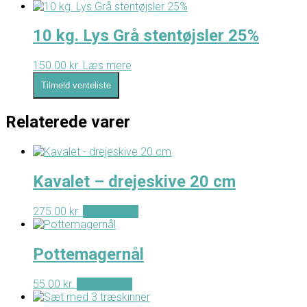
10 kg. Lys Grå stentøjsler 25%
150.00
kr.
Læs mere
Tilmeld venteliste
Relaterede varer
Kavalet – drejeskive 20 cm
275.00
kr.
Tilføj til kurv
Pottemagernål
55.00
kr.
Tilføj til kurv