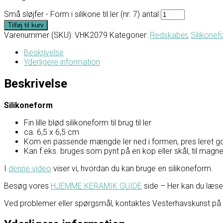
Små sløjfer - Form i silikone til ler (nr. 7) antal
Tilføj til kurv
Varenummer (SKU):
VHK2079
Kategorier:
Redskaber
,
Silikone
Beskrivelse
Yderligere information
Beskrivelse
Silikoneform
Fin lille blød silikoneform til brug til ler
ca. 6,5 x 6,5 cm
Kom en passende mængde ler ned i formen, pres leret go
Kan f.eks. bruges som pynt på en kop eller skål, til magnet
I
denne video
viser vi, hvordan du kan bruge en silikoneform.
Besøg vores
HJEMME KERAMIK GUIDE
side – Her kan du læ
Ved problemer eller spørgsmål, kontaktes Vesterhavskunst på Fac