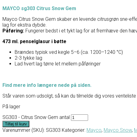
MAYCO sg303 Citrus Snow Gem
Mayco Citrus Snow Gem skaber en levende citrusgrøn sne-effekt 
lag for ekstra dybde.
Påføring:
Fungerer bedst i et tykt lag for at fremhæve den hæ
473 ml. penselglasur i bøtte
Brændes typisk ved kegle 5–6 (ca. 1200–1240 °C)
2-3 tykke lag
Lad hvert lag tørre let mellem påføringer
Find mere info længere nede på siden.
Står varen som udsolgt, så kan du tilmelde dig vores venteliste 
På lager
SG303 - Citrus Snow Gem antal
Tilføj til kurv
Varenummer (SKU):
SG303
Kategorier:
Mayco
,
Mayco Snow
,
M