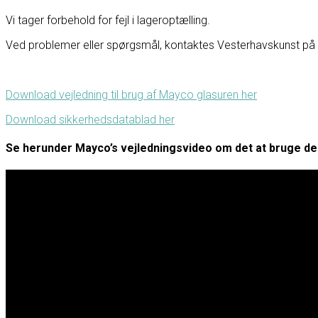
Vi tager forbehold for fejl i lageroptælling.
Ved problemer eller spørgsmål, kontaktes Vesterhavskunst på F
Download vejledning til brug af Mayco glasuren her
Download sikkerhedsdatablad her
Se herunder Mayco’s vejledningsvideo om det at bruge de