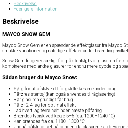
Beskrivelse
Yderligere information
Beskrivelse
MAYCO SNOW GEM
Mayco
Snow Gem er en spændende effektglasur fra Mayco Stonew
smukke variationer og naturlige effekter under brænding, hvilk
Snow Gem fungerer særligt flot på stentøj, hvor glasuren fremhæ
kombineres med andre glasurer for endnu mere dybde og spæ
Sådan bruger du Mayco Snow:
Sørg for at afstøve dit forglødte keramik inden brug
Påføres stentøj (kan også anvendes til råglasering)
Rør glasuren grundigt før brug
Påfør 2-4 lag for optimal effekt
Lad hvert lag tørre helt inden næste påføring
Brændes typisk ved kegle 5–6 (ca. 1200–1240 °C)
Kan brændes fra ca. 1180–1300 °C
Undgå påføring tæt på bunden, da glasuren kan bevæge 