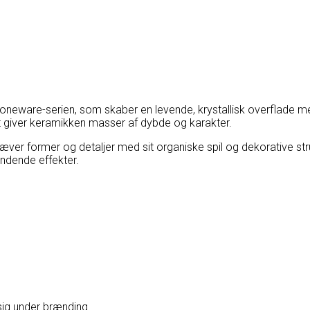
are-serien, som skaber en levende, krystallisk overflade med 
et giver keramikken masser af dybde og karakter.
ver former og detaljer med sit organiske spil og dekorative struk
ndende effekter.
sig under brænding