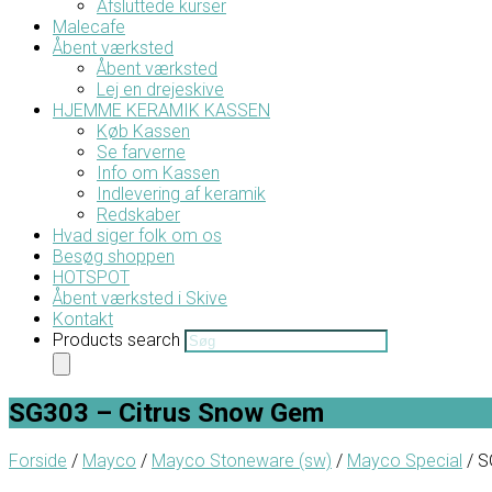
Afsluttede kurser
Malecafe
Åbent værksted
Åbent værksted
Lej en drejeskive
HJEMME KERAMIK KASSEN
Køb Kassen
Se farverne
Info om Kassen
Indlevering af keramik
Redskaber
Hvad siger folk om os
Besøg shoppen
HOTSPOT
Åbent værksted i Skive
Kontakt
Products search
SG303 – Citrus Snow Gem
Forside
/
Mayco
/
Mayco Stoneware (sw)
/
Mayco Special
/ S