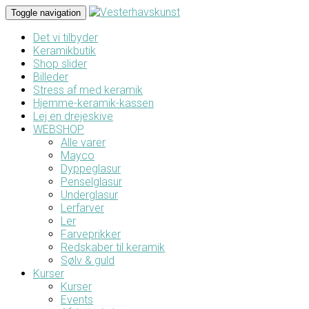
Toggle navigation
Det vi tilbyder
Keramikbutik
Shop slider
Billeder
Stress af med keramik
Hjemme-keramik-kassen
Lej en drejeskive
WEBSHOP
Alle varer
Mayco
Dyppeglasur
Penselglasur
Underglasur
Lerfarver
Ler
Farveprikker
Redskaber til keramik
Sølv & guld
Kurser
Kurser
Events