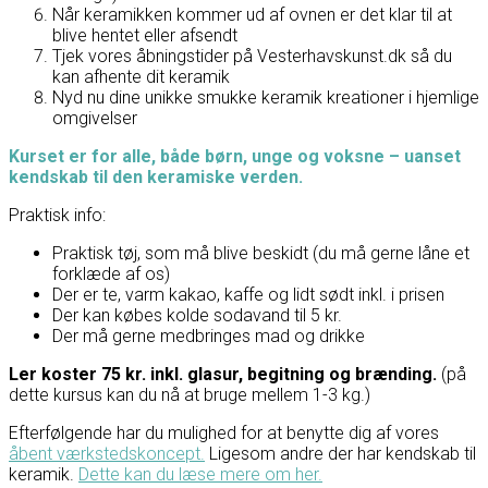
Når keramikken kommer ud af ovnen er det klar til at
blive hentet eller afsendt
Tjek vores åbningstider på Vesterhavskunst.dk så du
kan afhente dit keramik
Nyd nu dine unikke smukke keramik kreationer i hjemlige
omgivelser
Kurset er for alle, både børn, unge og voksne – uanset
kendskab til den keramiske verden.
Praktisk info:
Praktisk tøj, som må blive beskidt (du må gerne låne et
forklæde af os)
Der er te, varm kakao, kaffe og lidt sødt inkl. i prisen
Der kan købes kolde sodavand til 5 kr.
Der må gerne medbringes mad og drikke
Ler koster 75 kr. inkl. glasur, begitning og brænding.
(på
dette kursus kan du nå at bruge mellem 1-3 kg.)
Efterfølgende har du mulighed for at benytte dig af vores
åbent værkstedskoncept.
Ligesom andre der har kendskab til
keramik.
Dette kan du læse mere om her.