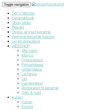
Toggle navigation
Det vi tilbyder
Keramikbutik
Shop slider
Billeder
Stress af med keramik
Hjemme-keramik-kassen
Lej en drejeskive
WEBSHOP
Alle varer
Mayco
Dyppeglasur
Penselglasur
Underglasur
Lerfarver
Ler
Farveprikker
Redskaber til keramik
Sølv & guld
Kurser
Kurser
Events