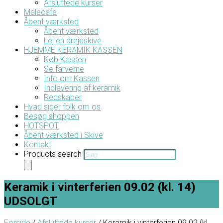
Afsluttede kurser
Malecafe
Åbent værksted
Åbent værksted
Lej en drejeskive
HJEMME KERAMIK KASSEN
Køb Kassen
Se farverne
Info om Kassen
Indlevering af keramik
Redskaber
Hvad siger folk om os
Besøg shoppen
HOTSPOT
Åbent værksted i Skive
Kontakt
Products search
Keramik i vinterferien 09.02 (kl. 14)
UDSOLGT
Forside
/
Afsluttede kurser
/ Keramik i vinterferien 09.02 (kl.