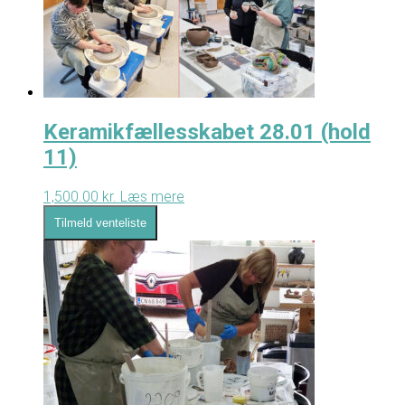
Keramikfællesskabet 28.01 (hold
11)
1,500.00
kr.
Læs mere
Tilmeld venteliste