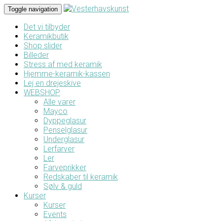
Toggle navigation
Det vi tilbyder
Keramikbutik
Shop slider
Billeder
Stress af med keramik
Hjemme-keramik-kassen
Lej en drejeskive
WEBSHOP
Alle varer
Mayco
Dyppeglasur
Penselglasur
Underglasur
Lerfarver
Ler
Farveprikker
Redskaber til keramik
Sølv & guld
Kurser
Kurser
Events