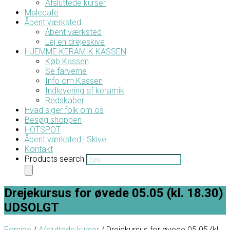
Afsluttede kurser
Malecafe
Åbent værksted
Åbent værksted
Lej en drejeskive
HJEMME KERAMIK KASSEN
Køb Kassen
Se farverne
Info om Kassen
Indlevering af keramik
Redskaber
Hvad siger folk om os
Besøg shoppen
HOTSPOT
Åbent værksted i Skive
Kontakt
Products search
Drejekursus for øvede 05.05 (kl. 18.30)
UDSOLGT
Forside
/
Afsluttede kurser
/ Drejekursus for øvede 05.05 (kl.