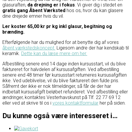
glasuraften,
da drejning er i fokus
. Vi giver dig i stedet en
gratis gang Åbent Værksted
hos os, hvor du kan glasere
dine drejede emner hvis du vil.
Ler koster 65,00 kr pr kg inkl glasur, begitning og
brænding.
Efterfølgende har du mulighed for at benytte dig af vores
åbent værkstedskoncept.
Ligesom andre der har kendskab til
keramik.
Dette kan du læse mere om her.
Afbestilling senere end 14 dage inden kursusstart, vil du blive
faktureret for halvdelen af kursusafgiften. Ved afbestilling
senere end 48 timer før kursusstart returneres kursusafgiften
ikke. Ved udeblivelse, vil du blive faktureret den fulde pris.
Såfremt der ikke er nok tilmeldinger, så får de der har
indbetalt kursusafgift beløbet refunderet. Ved afbestilling eller
ændringer, kontaktes Vesterhavskunst på Tlf. 22 77 69 12
eller ved at skrive til os i
vores kontaktformular
her på siden.
Du kunne også være interesseret i…