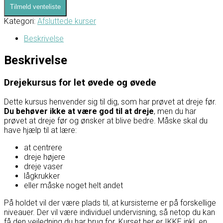
Tilmeld venteliste
Kategori:
Afsluttede kurser
Beskrivelse
Beskrivelse
Drejekursus for let øvede og øvede
Dette kursus henvender sig til dig, som har prøvet at dreje før.
Du behøver ikke at være god til at dreje
, men du har
prøvet at dreje før og ønsker at blive bedre. Måske skal du
have hjælp til at lære:
at centrere
dreje højere
dreje vaser
lågkrukker
eller måske noget helt andet
På holdet vil der være plads til, at kursisterne er på forskellige
niveauer. Der vil være individuel undervisning, så netop du kan
få den vejledning du har brug for. Kurset her er IKKE inkl. en