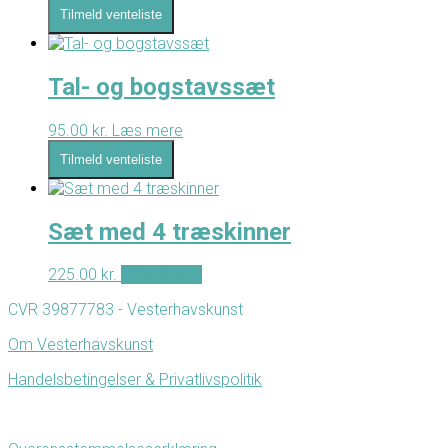
Tilmeld venteliste
Tal- og bogstavssæt
95.00
kr.
Læs mere
Tilmeld venteliste
Sæt med 4 træskinner
225.00
kr.
Tilføj til kurv
CVR 39877783 - Vesterhavskunst
Om Vesterhavskunst
Handelsbetingelser & Privatlivspolitik