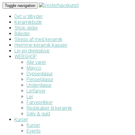
Toggle navigation
Det vi tilbyder
Keramikbutik
Shop slider
Billeder
Stress af med keramik
Hjemme-keramik-kassen
Lej en drejeskive
WEBSHOP
Alle varer
Mayco
Dyppeglasur
Penselglasur
Underglasur
Lerfarver
Ler
Farveprikker
Redskaber til keramik
Sølv & guld
Kurser
Kurser
Events