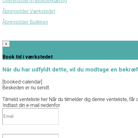
Overensstemmelseserklæring
Åbningstider Værkstedet
Åbningstider Butikken
×
Book tid i værkstedet
Når du har udfyldt dette, vil du modtage en bekræf
[booked-calendar]
Beskeden er nu sendt.
Tilmeld venteliste her
Når du tilmelder dig denne venteliste, får 
Indtast din e-mail nedenfor.