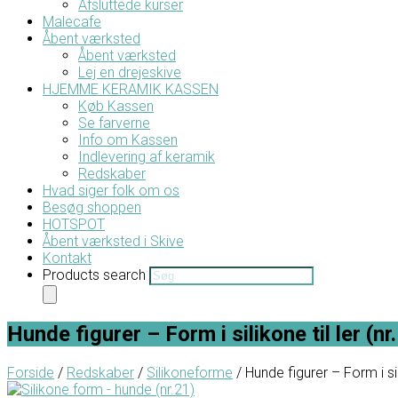
Afsluttede kurser
Malecafe
Åbent værksted
Åbent værksted
Lej en drejeskive
HJEMME KERAMIK KASSEN
Køb Kassen
Se farverne
Info om Kassen
Indlevering af keramik
Redskaber
Hvad siger folk om os
Besøg shoppen
HOTSPOT
Åbent værksted i Skive
Kontakt
Products search
Hunde figurer – Form i silikone til ler (nr
Forside
/
Redskaber
/
Silikoneforme
/ Hunde figurer – Form i sili