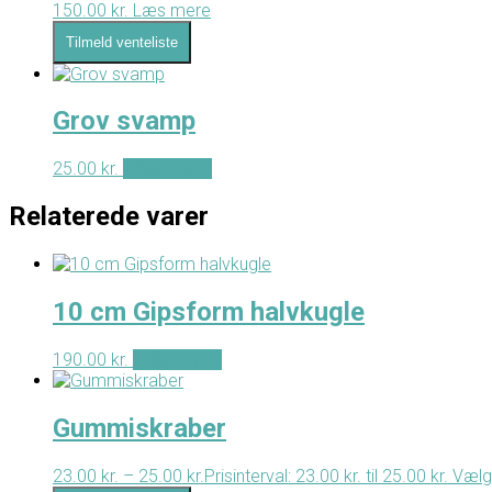
150.00
kr.
Læs mere
Tilmeld venteliste
Grov svamp
25.00
kr.
Tilføj til kurv
Relaterede varer
10 cm Gipsform halvkugle
190.00
kr.
Tilføj til kurv
Gummiskraber
23.00
kr.
–
25.00
kr.
Prisinterval: 23.00 kr. til 25.00 kr.
Vælg