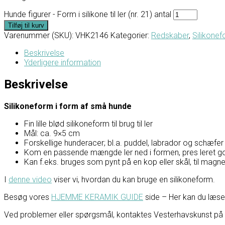
Hunde figurer - Form i silikone til ler (nr. 21) antal
Tilføj til kurv
Varenummer (SKU):
VHK2146
Kategorier:
Redskaber
,
Silikone
Beskrivelse
Yderligere information
Beskrivelse
Silikoneform i form af små hunde
Fin lille blød silikoneform til brug til ler
Mål: ca. 9×5 cm
Forskellige hunderacer; bl.a. puddel, labrador og schæfer
Kom en passende mængde ler ned i formen, pres leret go
Kan f.eks. bruges som pynt på en kop eller skål, til magnet
I
denne video
viser vi, hvordan du kan bruge en silikoneform.
Besøg vores
HJEMME KERAMIK GUIDE
side – Her kan du læ
Ved problemer eller spørgsmål, kontaktes Vesterhavskunst på Fac