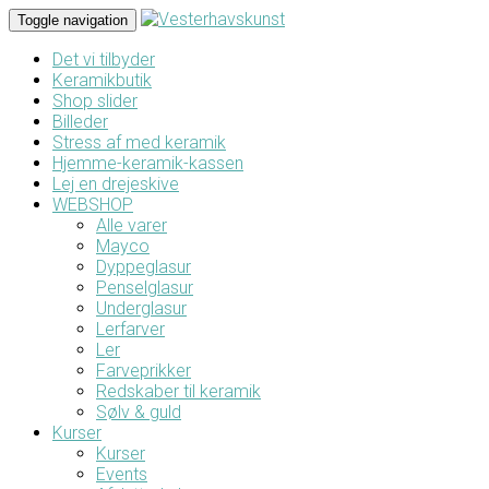
Toggle navigation
Det vi tilbyder
Keramikbutik
Shop slider
Billeder
Stress af med keramik
Hjemme-keramik-kassen
Lej en drejeskive
WEBSHOP
Alle varer
Mayco
Dyppeglasur
Penselglasur
Underglasur
Lerfarver
Ler
Farveprikker
Redskaber til keramik
Sølv & guld
Kurser
Kurser
Events