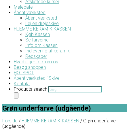
Afsluttede kurser
Malecafe
Åbent værksted
Åbent værksted
Lej en drejeskive
HJEMME KERAMIK KASSEN
Køb Kassen
Se farverne
Info om Kassen
Indlevering af keramik
Redskaber
Hvad siger folk om os
Besøg shoppen
HOTSPOT
Åbent værksted i Skive
Kontakt
Products search
Grøn underfarve (udgående)
Forside
/
HJEMME-KERAMIK-KASSEN
/ Grøn underfarve
(udgående)