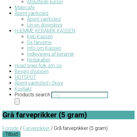
Afsluttede kurser
Malecafe
Åbent værksted
Åbent værksted
Lej en drejeskive
HJEMME KERAMIK KASSEN
Køb Kassen
Se farverne
Info om Kassen
Indlevering af keramik
Redskaber
Hvad siger folk om os
Besøg shoppen
HOTSPOT
Åbent værksted i Skive
Kontakt
Products search
Grå farveprikker (5 gram)
Forside
/
Farveprikker
/ Grå farveprikker (5 gram)
- Tilbud -