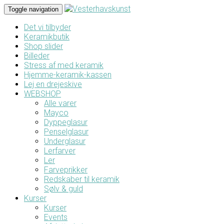
Toggle navigation
Det vi tilbyder
Keramikbutik
Shop slider
Billeder
Stress af med keramik
Hjemme-keramik-kassen
Lej en drejeskive
WEBSHOP
Alle varer
Mayco
Dyppeglasur
Penselglasur
Underglasur
Lerfarver
Ler
Farveprikker
Redskaber til keramik
Sølv & guld
Kurser
Kurser
Events