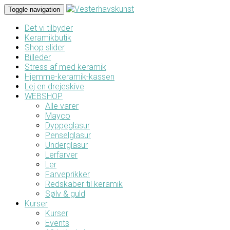
Toggle navigation
Det vi tilbyder
Keramikbutik
Shop slider
Billeder
Stress af med keramik
Hjemme-keramik-kassen
Lej en drejeskive
WEBSHOP
Alle varer
Mayco
Dyppeglasur
Penselglasur
Underglasur
Lerfarver
Ler
Farveprikker
Redskaber til keramik
Sølv & guld
Kurser
Kurser
Events