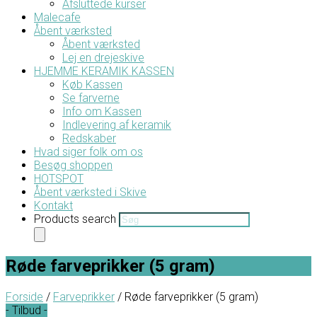
Afsluttede kurser
Malecafe
Åbent værksted
Åbent værksted
Lej en drejeskive
HJEMME KERAMIK KASSEN
Køb Kassen
Se farverne
Info om Kassen
Indlevering af keramik
Redskaber
Hvad siger folk om os
Besøg shoppen
HOTSPOT
Åbent værksted i Skive
Kontakt
Products search
Røde farveprikker (5 gram)
Forside
/
Farveprikker
/ Røde farveprikker (5 gram)
- Tilbud -