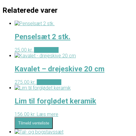
Relaterede varer
Penselsæt 2 stk.
25.00
kr.
Tilføj til kurv
Kavalet – drejeskive 20 cm
275.00
kr.
Tilføj til kurv
Lim til forglødet keramik
156.00
kr.
Læs mere
Tilmeld venteliste