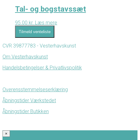
Tal- og bogstavssæt
95.00
kr.
Læs mere
Tilmeld venteliste
CVR 39877783 - Vesterhavskunst
Om Vesterhavskunst
Handelsbetingelser & Privatlivspolitik
Overensstemmelseserklæring
Åbningstider Værkstedet
Åbningstider Butikken
×