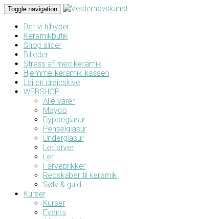
Toggle navigation
Det vi tilbyder
Keramikbutik
Shop slider
Billeder
Stress af med keramik
Hjemme-keramik-kassen
Lej en drejeskive
WEBSHOP
Alle varer
Mayco
Dyppeglasur
Penselglasur
Underglasur
Lerfarver
Ler
Farveprikker
Redskaber til keramik
Sølv & guld
Kurser
Kurser
Events