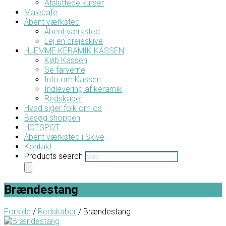
Afsluttede kurser
Malecafe
Åbent værksted
Åbent værksted
Lej en drejeskive
HJEMME KERAMIK KASSEN
Køb Kassen
Se farverne
Info om Kassen
Indlevering af keramik
Redskaber
Hvad siger folk om os
Besøg shoppen
HOTSPOT
Åbent værksted i Skive
Kontakt
Products search
Brændestang
Forside
/
Redskaber
/ Brændestang