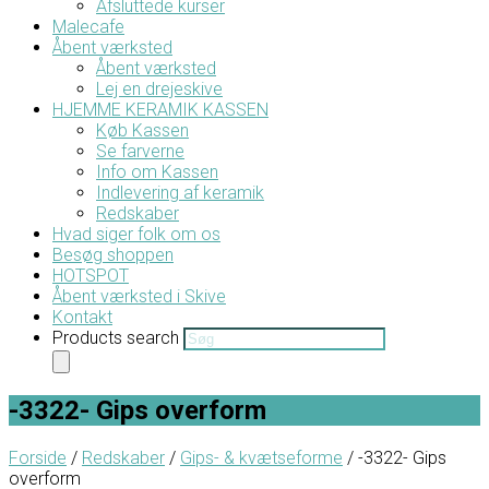
Afsluttede kurser
Malecafe
Åbent værksted
Åbent værksted
Lej en drejeskive
HJEMME KERAMIK KASSEN
Køb Kassen
Se farverne
Info om Kassen
Indlevering af keramik
Redskaber
Hvad siger folk om os
Besøg shoppen
HOTSPOT
Åbent værksted i Skive
Kontakt
Products search
-3322- Gips overform
Forside
/
Redskaber
/
Gips- & kvætseforme
/ -3322- Gips
overform