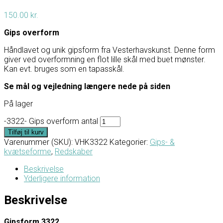
150.00
kr.
Gips overform
Håndlavet og unik gipsform fra Vesterhavskunst. Denne form
giver ved overformning en flot lille skål med buet mønster.
Kan evt. bruges som en tapasskål.
Se mål og vejledning længere nede på siden
På lager
-3322- Gips overform antal
Tilføj til kurv
Varenummer (SKU):
VHK3322
Kategorier:
Gips- &
kvætseforme
,
Redskaber
Beskrivelse
Yderligere information
Beskrivelse
Gipsform 3322