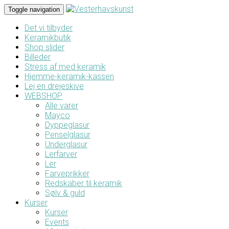
Toggle navigation
Det vi tilbyder
Keramikbutik
Shop slider
Billeder
Stress af med keramik
Hjemme-keramik-kassen
Lej en drejeskive
WEBSHOP
Alle varer
Mayco
Dyppeglasur
Penselglasur
Underglasur
Lerfarver
Ler
Farveprikker
Redskaber til keramik
Sølv & guld
Kurser
Kurser
Events