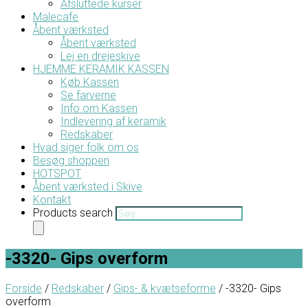
Afsluttede kurser
Malecafe
Åbent værksted
Åbent værksted
Lej en drejeskive
HJEMME KERAMIK KASSEN
Køb Kassen
Se farverne
Info om Kassen
Indlevering af keramik
Redskaber
Hvad siger folk om os
Besøg shoppen
HOTSPOT
Åbent værksted i Skive
Kontakt
Products search
-3320- Gips overform
Forside
/
Redskaber
/
Gips- & kvætseforme
/ -3320- Gips
overform