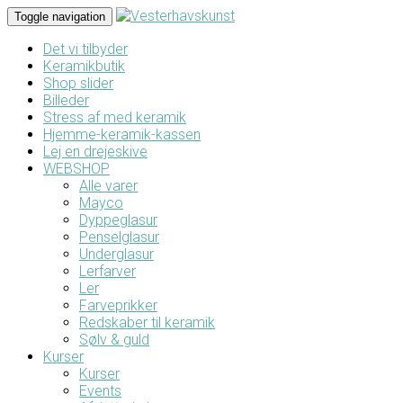
Toggle navigation
Det vi tilbyder
Keramikbutik
Shop slider
Billeder
Stress af med keramik
Hjemme-keramik-kassen
Lej en drejeskive
WEBSHOP
Alle varer
Mayco
Dyppeglasur
Penselglasur
Underglasur
Lerfarver
Ler
Farveprikker
Redskaber til keramik
Sølv & guld
Kurser
Kurser
Events