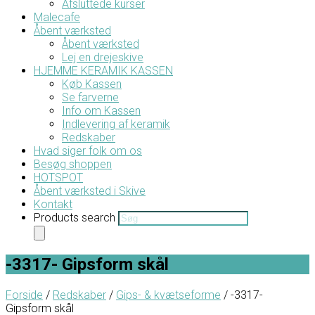
Afsluttede kurser
Malecafe
Åbent værksted
Åbent værksted
Lej en drejeskive
HJEMME KERAMIK KASSEN
Køb Kassen
Se farverne
Info om Kassen
Indlevering af keramik
Redskaber
Hvad siger folk om os
Besøg shoppen
HOTSPOT
Åbent værksted i Skive
Kontakt
Products search
-3317- Gipsform skål
Forside
/
Redskaber
/
Gips- & kvætseforme
/ -3317-
Gipsform skål