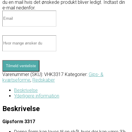
du en mail hvis det ønskede produkt bliver ledigt. Indtast din
e-mail nedenfor.
Tilmeld venteliste
Varenummer (SKU):
VHK3317
Kategorier:
Gips- &
kvætseforme
,
Redskaber
Beskrivelse
Yderligere information
Beskrivelse
Gipsform 3317
Denne form kan laves til en skål, hvor der kan være 3½