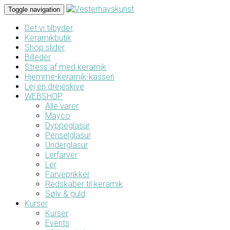
Toggle navigation
Det vi tilbyder
Keramikbutik
Shop slider
Billeder
Stress af med keramik
Hjemme-keramik-kassen
Lej en drejeskive
WEBSHOP
Alle varer
Mayco
Dyppeglasur
Penselglasur
Underglasur
Lerfarver
Ler
Farveprikker
Redskaber til keramik
Sølv & guld
Kurser
Kurser
Events