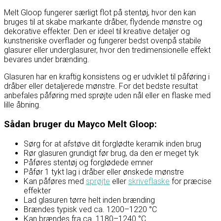
Melt Gloop fungerer særligt flot på stentøj, hvor den kan
bruges til at skabe markante dråber, flydende mønstre og
dekorative effekter. Den er ideel til kreative detaljer og
kunstneriske overflader og fungerer bedst ovenpå stabile
glasurer eller underglasurer, hvor den tredimensionelle effekt
bevares under brænding.
Glasuren har en kraftig konsistens og er udviklet til påføring i
dråber eller detaljerede mønstre. For det bedste resultat
anbefales påføring med sprøjte uden nål eller en flaske med
lille åbning.
Sådan bruger du Mayco Melt Gloop:
Sørg for at afstøve dit forglødte keramik inden brug
Rør glasuren grundigt før brug, da den er meget tyk
Påføres stentøj og forglødede emner
Påfør 1 tykt lag i dråber eller ønskede mønstre
Kan påføres med
sprøjte
eller
skriveflaske
for præcise
effekter
Lad glasuren tørre helt inden brænding
Brændes typisk ved ca. 1200–1220 °C
Kan brændes fra ca. 1180–1240 °C