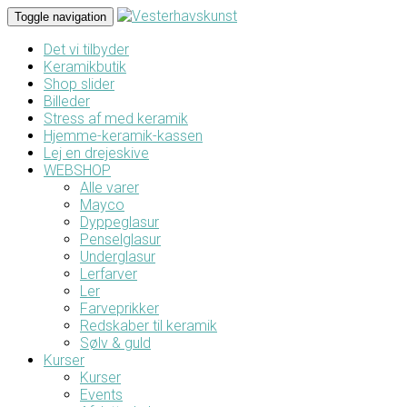
Toggle navigation
Det vi tilbyder
Keramikbutik
Shop slider
Billeder
Stress af med keramik
Hjemme-keramik-kassen
Lej en drejeskive
WEBSHOP
Alle varer
Mayco
Dyppeglasur
Penselglasur
Underglasur
Lerfarver
Ler
Farveprikker
Redskaber til keramik
Sølv & guld
Kurser
Kurser
Events