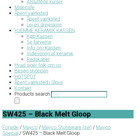
Afsluttede kurser
Malecafe
Åbent værksted
Åbent værksted
Lej en drejeskive
HJEMME KERAMIK KASSEN
Køb Kassen
Se farverne
Info om Kassen
Indlevering af keramik
Redskaber
Hvad siger folk om os
Besøg shoppen
HOTSPOT
Åbent værksted i Skive
Kontakt
Products search
SW425 – Black Melt Gloop
Forside
/
Mayco
/
Mayco Stoneware (sw)
/
Mayco
Special
/ SW425 – Black Melt Gloop