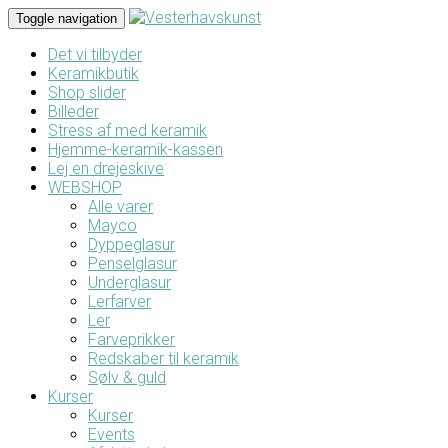
Toggle navigation
Det vi tilbyder
Keramikbutik
Shop slider
Billeder
Stress af med keramik
Hjemme-keramik-kassen
Lej en drejeskive
WEBSHOP
Alle varer
Mayco
Dyppeglasur
Penselglasur
Underglasur
Lerfarver
Ler
Farveprikker
Redskaber til keramik
Sølv & guld
Kurser
Kurser
Events