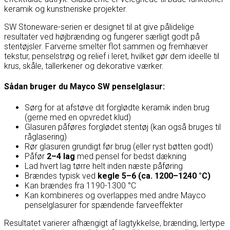
keramik og kunstneriske projekter.
SW Stoneware-serien er designet til at give pålidelige
resultater ved højbrænding og fungerer særligt godt på
stentøjsler. Farverne smelter flot sammen og fremhæver
tekstur, penselstrøg og relief i leret, hvilket gør dem ideelle til
krus, skåle, tallerkener og dekorative værker.
Sådan bruger du Mayco SW penselglasur:
Sørg for at afstøve dit forglødte keramik inden brug
(gerne med en opvredet klud)
Glasuren påføres forglødet stentøj (kan også bruges til
råglasering)
Rør glasuren grundigt før brug (eller ryst bøtten godt)
Påfør
2–4 lag
med pensel for bedst dækning
Lad hvert lag tørre helt inden næste påføring
Brændes typisk ved
kegle 5–6 (ca. 1200–1240 °C)
Kan brændes fra 1190-1300 °C
Kan kombineres og overlappes med andre Mayco
penselglasurer for spændende farveeffekter
Resultatet varierer afhængigt af lagtykkelse, brænding, lertype