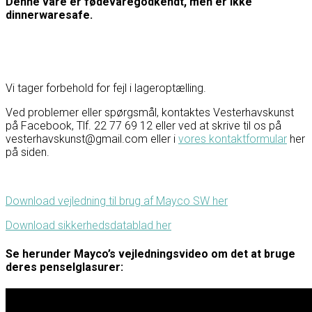
Denne vare er fødevaregodkendt, men er ikke
dinnerwaresafe.
Vi tager forbehold for fejl i lageroptælling.
Ved problemer eller spørgsmål, kontaktes Vesterhavskunst
på Facebook, Tlf. 22 77 69 12 eller ved at skrive til os på
vesterhavskunst@gmail.com eller i
vores kontaktformular
her
på siden.
Download vejledning til brug af Mayco SW her
Download sikkerhedsdatablad her
Se herunder Mayco’s vejledningsvideo om det at bruge
deres penselglasurer: