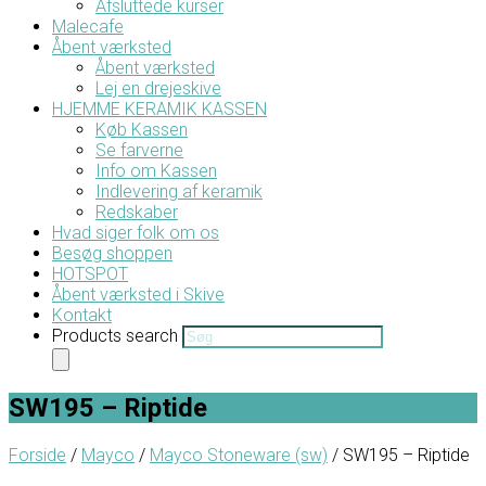
Afsluttede kurser
Malecafe
Åbent værksted
Åbent værksted
Lej en drejeskive
HJEMME KERAMIK KASSEN
Køb Kassen
Se farverne
Info om Kassen
Indlevering af keramik
Redskaber
Hvad siger folk om os
Besøg shoppen
HOTSPOT
Åbent værksted i Skive
Kontakt
Products search
SW195 – Riptide
Forside
/
Mayco
/
Mayco Stoneware (sw)
/ SW195 – Riptide