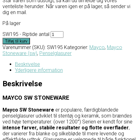
Står varen som udsolgt, så kan du tilmelde dig vores
venteliste herunder. Når varen igen er på lager, så sender vi
dig en mail.
På lager
SW195 - Riptide antal
Tilføj til kurv
Varenummer (SKU):
SW195
Kategorier:
Mayco
,
Mayco
Stoneware (sw)
,
Penselglasurer
Beskrivelse
Yderligere information
Beskrivelse
MAYCO SW STONEWARE
Mayco SW Stoneware
er populære, færdigblandede
penselglasurer udviklet til stentøj og keramik, som brændes
ved høje temperaturer. (over 1200°) Serien er kendt for sine
intense farver, stabile resultater og flotte overflader
,
der varierer fra blanke og silkebløde til mere levende og
effektfulde udtryk. Glasurerne er velegnede til både funktionel