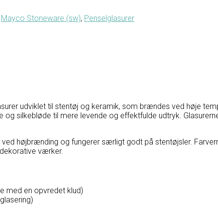
,
Mayco Stoneware (sw)
,
Penselglasurer
urer udviklet til stentøj og keramik, som brændes ved høje tempe
nke og silkebløde til mere levende og effektfulde udtryk. Glasurer
ter ved højbrænding og fungerer særligt godt på stentøjsler. Far
og dekorative værker.
rne med en opvredet klud)
glasering)