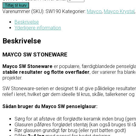
Tilføj til kurv
Varenummer (SKU):
SW190
Kategorier:
Mayco
,
Mayco Krystal
Beskrivelse
Yderligere information
Beskrivelse
MAYCO SW STONEWARE
Mayco SW Stoneware
er populære, færdigblandede penselglas
stabile resultater og flotte overflader
, der varierer fra bla
projekter.
SW Stoneware-serien er designet til at give pålidelige resulta
relief i leret, hvilket gør dem ideelle til krus, skåle, tallerkener 
Sådan bruger du Mayco SW penselglasur:
Sørg for at afstøve dit forglødte keramik inden brug (ge
Glasuren påføres forglødet stentøj (kan også bruges til rå
Rør glasuren grundigt før brug (eller ryst bøtten godt)