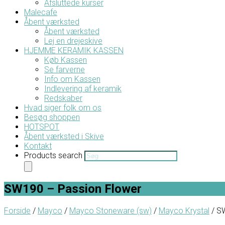
Afsluttede kurser
Malecafe
Åbent værksted
Åbent værksted
Lej en drejeskive
HJEMME KERAMIK KASSEN
Køb Kassen
Se farverne
Info om Kassen
Indlevering af keramik
Redskaber
Hvad siger folk om os
Besøg shoppen
HOTSPOT
Åbent værksted i Skive
Kontakt
Products search
SW190 – Passion Flower
Forside
/
Mayco
/
Mayco Stoneware (sw)
/
Mayco Krystal
/ S