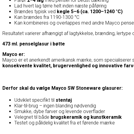
Påfør
2–4 lag
med pensel for bedst dækning
Lad hvert lag tørre helt inden næste påføring
Brændes typisk ved
kegle 5–6 (ca. 1200–1240 °C)
Kan brændes fra 1190-1300 °C
Kan kombineres og overlappes med andre Mayco penselg
Resultatet varierer afhængigt af lagtykkelse, brænding, lertype 
473 ml. penselglasur i bøtte
Mayco er:
Mayco
er et anerkendt amerikansk mærke, som specialiserer si
konsekvente kvalitet, brugervenlighed og innovative farv
Derfor skal du vælge Mayco SW Stoneware glasurer:
Udviklet specifikt til
stentøj
Klar-til-brug – ingen blanding nødvendig
Smukke, dybe farver og levende overflader
Velegnet til både
brugskeramik og kunstkeramik
Testet og pålidelig kvalitet fra et førende mærke