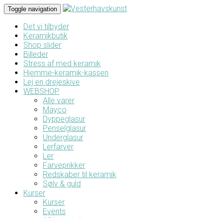
Toggle navigation
Det vi tilbyder
Keramikbutik
Shop slider
Billeder
Stress af med keramik
Hjemme-keramik-kassen
Lej en drejeskive
WEBSHOP
Alle varer
Mayco
Dyppeglasur
Penselglasur
Underglasur
Lerfarver
Ler
Farveprikker
Redskaber til keramik
Sølv & guld
Kurser
Kurser
Events