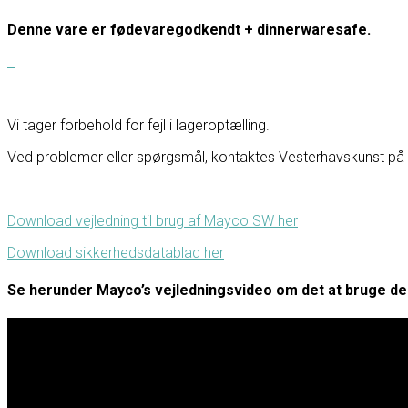
Denne vare er fødevaregodkendt + dinnerwaresafe.
Vi tager forbehold for fejl i lageroptælling.
Ved problemer eller spørgsmål, kontaktes Vesterhavskunst på F
Download vejledning til brug af Mayco SW her
Download sikkerhedsdatablad her
Se herunder Mayco’s vejledningsvideo om det at bruge de