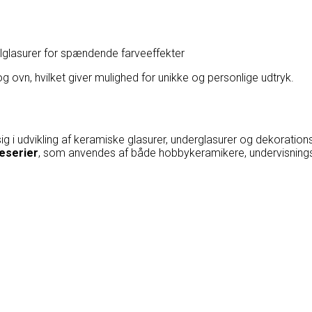
lasurer for spændende farveeffekter
og ovn, hvilket giver mulighed for unikke og personlige udtryk.
g i udvikling af keramiske glasurer, underglasurer og dekoratio
eserier
, som anvendes af både hobbykeramikere, undervisningsi