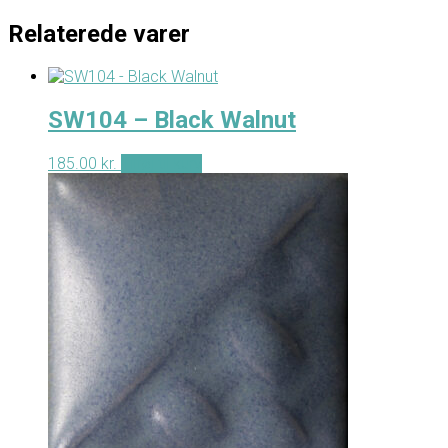
Relaterede varer
SW104 – Black Walnut
185.00
kr.
Tilføj til kurv