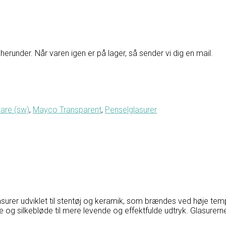
herunder. Når varen igen er på lager, så sender vi dig en mail.
are (sw)
,
Mayco Transparent
,
Penselglasurer
urer udviklet til stentøj og keramik, som brændes ved høje tempe
nke og silkebløde til mere levende og effektfulde udtryk. Glasurer