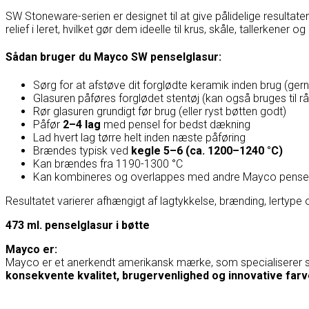
SW Stoneware-serien er designet til at give pålidelige resulta
relief i leret, hvilket gør dem ideelle til krus, skåle, tallerkener 
Sådan bruger du Mayco SW penselglasur:
Sørg for at afstøve dit forglødte keramik inden brug (ge
Glasuren påføres forglødet stentøj (kan også bruges til rå
Rør glasuren grundigt før brug (eller ryst bøtten godt)
Påfør
2–4 lag
med pensel for bedst dækning
Lad hvert lag tørre helt inden næste påføring
Brændes typisk ved
kegle 5–6 (ca. 1200–1240 °C)
Kan brændes fra 1190-1300 °C
Kan kombineres og overlappes med andre Mayco penselg
Resultatet varierer afhængigt af lagtykkelse, brænding, lertype 
473 ml. penselglasur i bøtte
Mayco er:
Mayco
er et anerkendt amerikansk mærke, som specialiserer si
konsekvente kvalitet, brugervenlighed og innovative farv