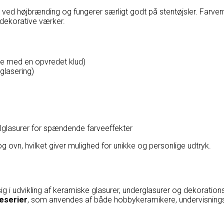
ter ved højbrænding og fungerer særligt godt på stentøjsler. Far
og dekorative værker.
rne med en opvredet klud)
glasering)
lasurer for spændende farveeffekter
og ovn, hvilket giver mulighed for unikke og personlige udtryk.
g i udvikling af keramiske glasurer, underglasurer og dekoratio
eserier
, som anvendes af både hobbykeramikere, undervisningsi