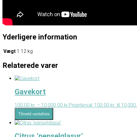
Yderligere information
Vægt
1.12 kg
Relaterede varer
Gavekort
100.00
kr.
–
10,000.00
kr.
Prisinterval: 100.00 kr. til 10,000
Tilmeld venteliste
Citrus ‘penselglasur’