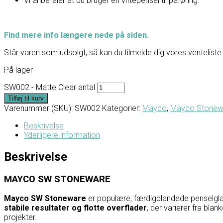
Vi anbefaler at du bruger en viftepensel til påføring.
Find mere info længere nede på siden.
Står varen som udsolgt, så kan du tilmelde dig vores venteliste 
På lager
SW002 - Matte Clear antal
Tilføj til kurv
Varenummer (SKU):
SW002
Kategorier:
Mayco
,
Mayco Stonew
Beskrivelse
Yderligere information
Beskrivelse
MAYCO SW STONEWARE
Mayco SW Stoneware
er populære, færdigblandede penselglas
stabile resultater og flotte overflader
, der varierer fra bla
projekter.