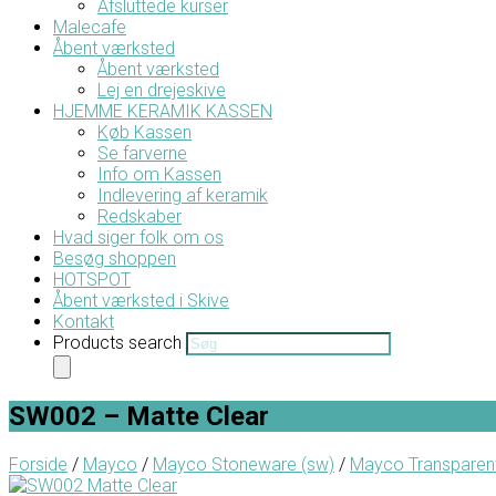
Afsluttede kurser
Malecafe
Åbent værksted
Åbent værksted
Lej en drejeskive
HJEMME KERAMIK KASSEN
Køb Kassen
Se farverne
Info om Kassen
Indlevering af keramik
Redskaber
Hvad siger folk om os
Besøg shoppen
HOTSPOT
Åbent værksted i Skive
Kontakt
Products search
SW002 – Matte Clear
Forside
/
Mayco
/
Mayco Stoneware (sw)
/
Mayco Transparen