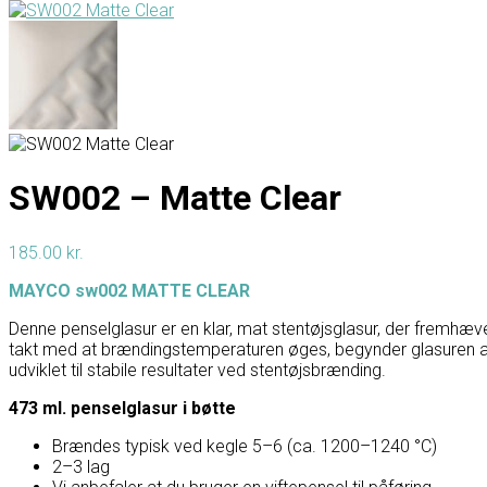
SW002 – Matte Clear
185.00
kr.
MAYCO sw002 MATTE CLEAR
Denne penselglasur er en klar, mat stentøjsglasur, der fremhæv
takt med at brændingstemperaturen øges, begynder glasuren at b
udviklet til stabile resultater ved stentøjsbrænding.
473 ml. penselglasur i bøtte
Brændes typisk ved kegle 5–6 (ca. 1200–1240 °C)
2–3 lag