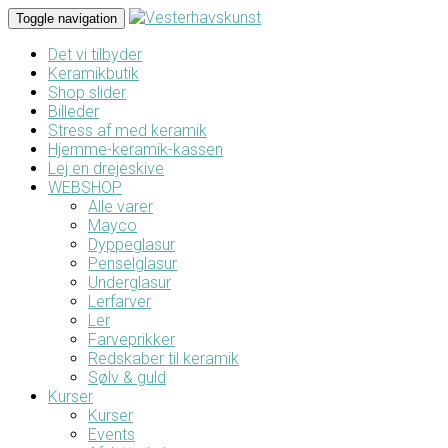
Toggle navigation
Det vi tilbyder
Keramikbutik
Shop slider
Billeder
Stress af med keramik
Hjemme-keramik-kassen
Lej en drejeskive
WEBSHOP
Alle varer
Mayco
Dyppeglasur
Penselglasur
Underglasur
Lerfarver
Ler
Farveprikker
Redskaber til keramik
Sølv & guld
Kurser
Kurser
Events