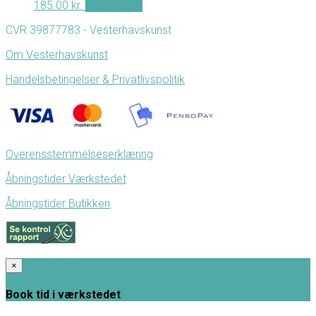
185.00
kr.
Tilføj til kurv
CVR 39877783 - Vesterhavskunst
Om Vesterhavskunst
Handelsbetingelser & Privatlivspolitik
Overensstemmelseserklæring
Åbningstider Værkstedet
Åbningstider Butikken
×
Book tid i værkstedet