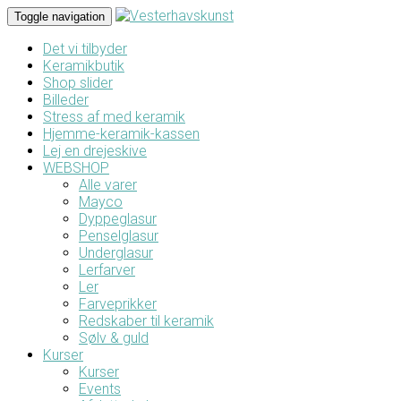
Toggle navigation
Det vi tilbyder
Keramikbutik
Shop slider
Billeder
Stress af med keramik
Hjemme-keramik-kassen
Lej en drejeskive
WEBSHOP
Alle varer
Mayco
Dyppeglasur
Penselglasur
Underglasur
Lerfarver
Ler
Farveprikker
Redskaber til keramik
Sølv & guld
Kurser
Kurser
Events