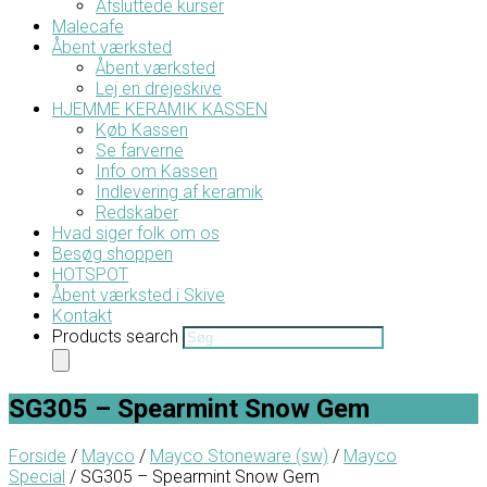
Afsluttede kurser
Malecafe
Åbent værksted
Åbent værksted
Lej en drejeskive
HJEMME KERAMIK KASSEN
Køb Kassen
Se farverne
Info om Kassen
Indlevering af keramik
Redskaber
Hvad siger folk om os
Besøg shoppen
HOTSPOT
Åbent værksted i Skive
Kontakt
Products search
SG305 – Spearmint Snow Gem
Forside
/
Mayco
/
Mayco Stoneware (sw)
/
Mayco
Special
/ SG305 – Spearmint Snow Gem