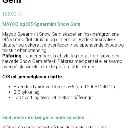
185.00
kr.
MAYCO sg305 Spearmint Snow Gem
Mayco Spearmint Snow Gem skaber en frisk mintgrøn sne-
effekt med flot struktur og dimension. Perfekt til kreative
detaljer og dekorative overflader med spændende dybde og
tekstur efter brænding.
Påføring:
Fungerer bedst i et tykt lag for at fremhæve den
hævede Snow Gem-effekt. Påføres med pensel eller svamp
ovenpå glasur eller direkte på forglødet skærv.
473 ml. penselglasur i bøtte
Brændes typisk ved kegle 5–6 (ca. 1200–1240 °C)
2-3 tykke lag
Lad hvert lag tørre let mellem påføringer
Find mere info længere nede på siden.
Står varen som udsolgt, så kan du tilmelde dig vores