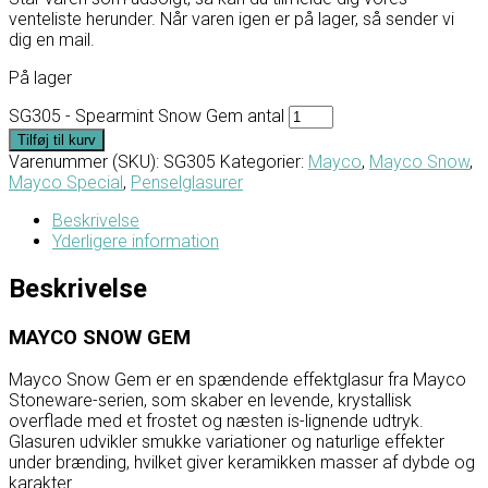
venteliste herunder. Når varen igen er på lager, så sender vi
dig en mail.
På lager
SG305 - Spearmint Snow Gem antal
Tilføj til kurv
Varenummer (SKU):
SG305
Kategorier:
Mayco
,
Mayco Snow
,
Mayco Special
,
Penselglasurer
Beskrivelse
Yderligere information
Beskrivelse
MAYCO SNOW GEM
Mayco
Snow Gem er en spændende effektglasur fra Mayco
Stoneware-serien, som skaber en levende, krystallisk
overflade med et frostet og næsten is-lignende udtryk.
Glasuren udvikler smukke variationer og naturlige effekter
under brænding, hvilket giver keramikken masser af dybde og
karakter.