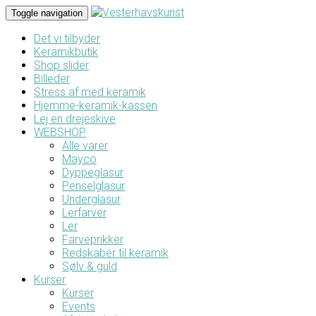
Toggle navigation
Det vi tilbyder
Keramikbutik
Shop slider
Billeder
Stress af med keramik
Hjemme-keramik-kassen
Lej en drejeskive
WEBSHOP
Alle varer
Mayco
Dyppeglasur
Penselglasur
Underglasur
Lerfarver
Ler
Farveprikker
Redskaber til keramik
Sølv & guld
Kurser
Kurser
Events