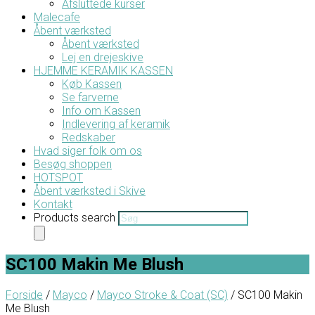
Afsluttede kurser
Malecafe
Åbent værksted
Åbent værksted
Lej en drejeskive
HJEMME KERAMIK KASSEN
Køb Kassen
Se farverne
Info om Kassen
Indlevering af keramik
Redskaber
Hvad siger folk om os
Besøg shoppen
HOTSPOT
Åbent værksted i Skive
Kontakt
Products search
SC100 Makin Me Blush
Forside
/
Mayco
/
Mayco Stroke & Coat (SC)
/ SC100 Makin
Me Blush