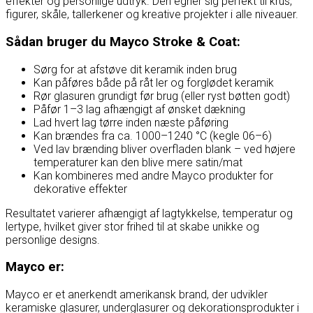
effekter og personlige udtryk. Den egner sig perfekt til krus,
figurer, skåle, tallerkener og kreative projekter i alle niveauer.
Sådan bruger du Mayco Stroke & Coat:
Sørg for at afstøve dit keramik inden brug
Kan påføres både på råt ler og forglødet keramik
Rør glasuren grundigt før brug (eller ryst bøtten godt)
Påfør 1–3 lag afhængigt af ønsket dækning
Lad hvert lag tørre inden næste påføring
Kan brændes fra ca. 1000–1240 °C (kegle 06–6)
Ved lav brænding bliver overfladen blank – ved højere
temperaturer kan den blive mere satin/mat
Kan kombineres med andre Mayco produkter for
dekorative effekter
Resultatet varierer afhængigt af lagtykkelse, temperatur og
lertype, hvilket giver stor frihed til at skabe unikke og
personlige designs.
Mayco er:
Mayco er et anerkendt amerikansk brand, der udvikler
keramiske glasurer, underglasurer og dekorationsprodukter i