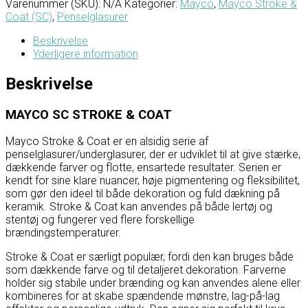
Varenummer (SKU):
N/A
Kategorier:
Mayco
,
Mayco Stroke &
Coat (SC)
,
Penselglasurer
Beskrivelse
Yderligere information
Beskrivelse
MAYCO SC STROKE & COAT
Mayco Stroke & Coat er en alsidig serie af
penselglasurer/underglasurer, der er udviklet til at give stærke,
dækkende farver og flotte, ensartede resultater. Serien er
kendt for sine klare nuancer, høje pigmentering og fleksibilitet,
som gør den ideel til både dekoration og fuld dækning på
keramik. Stroke & Coat kan anvendes på både lertøj og
stentøj og fungerer ved flere forskellige
brændingstemperaturer.
Stroke & Coat er særligt populær, fordi den kan bruges både
som dækkende farve og til detaljeret dekoration. Farverne
holder sig stabile under brænding og kan anvendes alene eller
kombineres for at skabe spændende mønstre, lag-på-lag