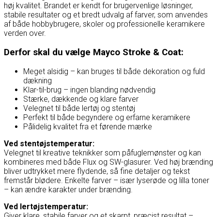
høj kvalitet. Brandet er kendt for brugervenlige løsninger,
stabile resultater og et bredt udvalg af farver, som anvendes
af både hobbybrugere, skoler og professionelle keramikere
verden over.
Derfor skal du vælge Mayco Stroke & Coat:
Meget alsidig – kan bruges til både dekoration og fuld
dækning
Klar-til-brug – ingen blanding nødvendig
Stærke, dækkende og klare farver
Velegnet til både lertøj og stentøj
Perfekt til både begyndere og erfarne keramikere
Pålidelig kvalitet fra et førende mærke
Ved stentøjstemperatur:
Velegnet til kreative teknikker som påfuglemønster og kan
kombineres med både Flux og SW-glasurer. Ved høj brænding
bliver udtrykket mere flydende, så fine detaljer og tekst
fremstår blødere. Enkelte farver – især lyserøde og lilla toner
– kan ændre karakter under brænding.
Ved lertøjstemperatur:
Giver klare, stabile farver og et skarpt, præcist resultat –