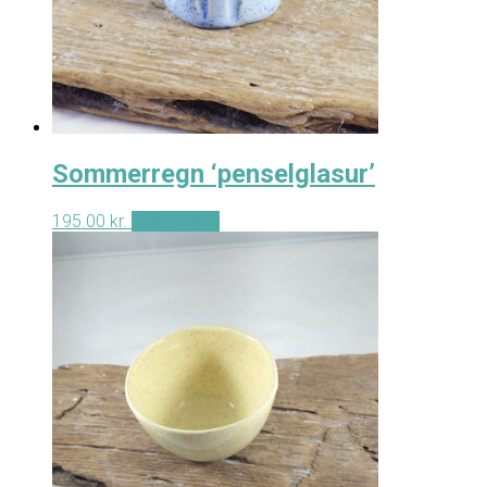
Sommerregn ‘penselglasur’
195.00
kr.
Tilføj til kurv