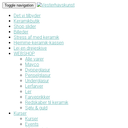
Toggle navigation
Det vi tilbyder
Keramikbutik
Shop slider
Billeder
Stress af med keramik
Hjemme-keramik-kassen
Lej en drejeskive
WEBSHOP
Alle varer
Mayco
Dyppeglasur
Penselglasur
Underglasur
Lerfarver
Ler
Farveprikker
Redskaber til keramik
Sølv & guld
Kurser
Kurser
Events