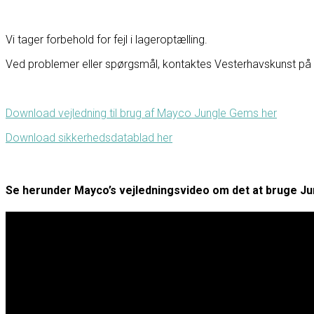
Vi tager forbehold for fejl i lageroptælling.
Ved problemer eller spørgsmål, kontaktes Vesterhavskunst på F
Download vejledning til brug af Mayco Jungle Gems her
Download sikkerhedsdatablad her
Se herunder Mayco’s vejledningsvideo om det at bruge Ju