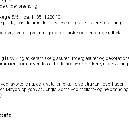
esultat
yde under brænding
 kegle 5/6 – ca. 1185–1220 °C.
 plade, hvis du arbejder med tykke lag eller højere brænding
og ovn, hvilket giver mulighed for unikke og personlige udtryk.
g i udvikling af keramiske glasurer, underglasurer og dekoratio
eserier
, som anvendes af både hobbykeramikere, undervisningsi
d lavbrænding, da krystallerne kan give struktur i overfladen. T
arer. Mayco oplyser, at Jungle Gems ved mellem- og højbrændin
)
esafe.