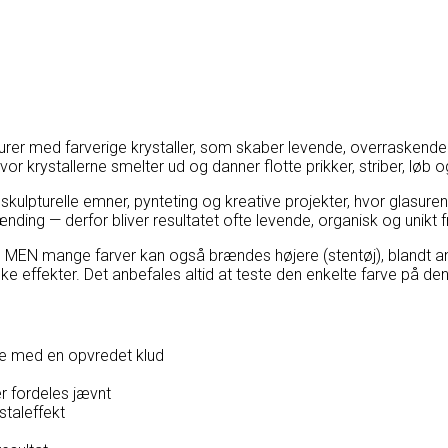
er med farverige krystaller, som skaber levende, overraskende o
r krystallerne smelter ud og danner flotte prikker, striber, løb o
 skulpturelle emner, pynteting og kreative projekter, hvor glasuren
rænding — derfor bliver resultatet ofte levende, organisk og unikt 
5, MEN mange farver kan også brændes højere (stentøj), blandt an
 effekter. Det anbefales altid at teste den enkelte farve på de
rne med en opvredet klud
er fordeles jævnt
staleffekt