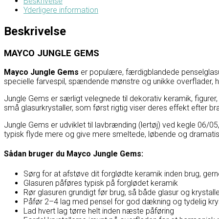
Beskrivelse
Yderligere information
Beskrivelse
MAYCO JUNGLE GEMS
Mayco Jungle Gems
er populære, færdigblandede penselglasur
specielle farvespil, spændende mønstre og unikke overflader, hvo
Jungle Gems er særligt velegnede til dekorativ keramik, figurer,
små glasurkrystaller, som først rigtig viser deres effekt efter b
Jungle Gems er udviklet til lavbrænding (lertøj) ved kegle 06/0
typisk flyde mere og give mere smeltede, løbende og dramatiske
Sådan bruger du Mayco Jungle Gems:
Sørg for at afstøve dit forglødte keramik inden brug, ge
Glasuren påføres typisk på forglødet keramik
Rør glasuren grundigt før brug, så både glasur og krystall
Påfør 2–4 lag med pensel for god dækning og tydelig kry
Lad hvert lag tørre helt inden næste påføring