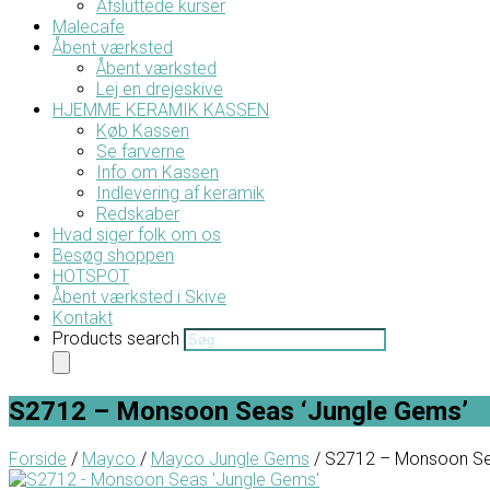
Afsluttede kurser
Malecafe
Åbent værksted
Åbent værksted
Lej en drejeskive
HJEMME KERAMIK KASSEN
Køb Kassen
Se farverne
Info om Kassen
Indlevering af keramik
Redskaber
Hvad siger folk om os
Besøg shoppen
HOTSPOT
Åbent værksted i Skive
Kontakt
Products search
S2712 – Monsoon Seas ‘Jungle Gems’
Forside
/
Mayco
/
Mayco Jungle Gems
/ S2712 – Monsoon Se