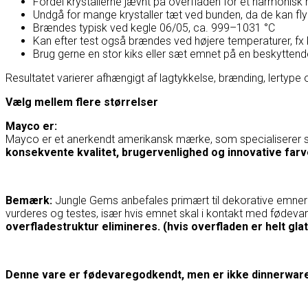
Fordel krystallerne jævnt på overfladen for et harmonisk r
Undgå for mange krystaller tæt ved bunden, da de kan fl
Brændes typisk ved kegle 06/05, ca. 999–1031 °C
Kan efter test også brændes ved højere temperaturer, fx
Brug gerne en stor kiks eller sæt emnet på en beskyttende
Resultatet varierer afhængigt af lagtykkelse, brænding, lertype 
Vælg mellem flere størrelser
Mayco er:
Mayco
er et anerkendt amerikansk mærke, som specialiserer si
konsekvente kvalitet, brugervenlighed og innovative farv
Bemærk:
Jungle Gems anbefales primært til dekorative emner ve
vurderes og testes, især hvis emnet skal i kontakt med fødev
overfladestruktur elimineres. (hvis overfladen er helt glat
Denne vare er fødevaregodkendt, men er ikke dinnerwar