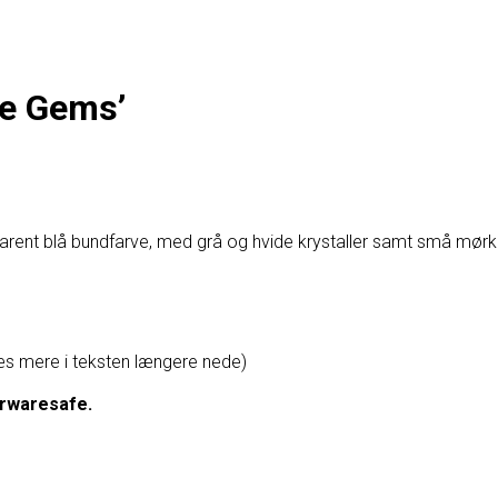
e Gems’
ent blå bundfarve, med grå og hvide krystaller samt små mørkebl
s mere i teksten længere nede)
erwaresafe.