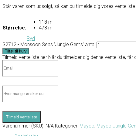
Står varen som udsolgt, så kan du tilmelde dig vores venteliste 
118 ml
Størrelse:
473 ml
Ryd
S2712 - Monsoon Seas 'Jungle Gems' antal
Tilføj til kurv
Tilmeld venteliste her
Når du tilmelder dig denne venteliste, får 
Tilmeld venteliste
Varenummer (SKU):
N/A
Kategorier:
Mayco
,
Mayco Jungle Ge