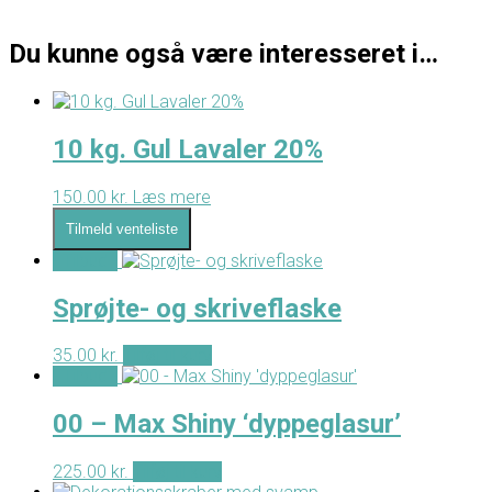
Du kunne også være interesseret i…
10 kg. Gul Lavaler 20%
150.00
kr.
Læs mere
Tilmeld venteliste
- Tilbud -
Sprøjte- og skriveflaske
35.00
kr.
Tilføj til kurv
- Tilbud -
00 – Max Shiny ‘dyppeglasur’
225.00
kr.
Tilføj til kurv