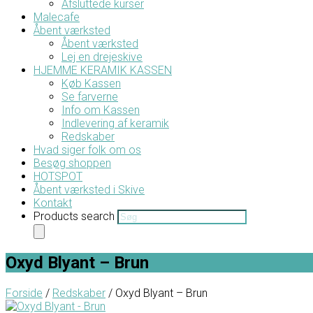
Afsluttede kurser
Malecafe
Åbent værksted
Åbent værksted
Lej en drejeskive
HJEMME KERAMIK KASSEN
Køb Kassen
Se farverne
Info om Kassen
Indlevering af keramik
Redskaber
Hvad siger folk om os
Besøg shoppen
HOTSPOT
Åbent værksted i Skive
Kontakt
Products search
Oxyd Blyant – Brun
Forside
/
Redskaber
/ Oxyd Blyant – Brun