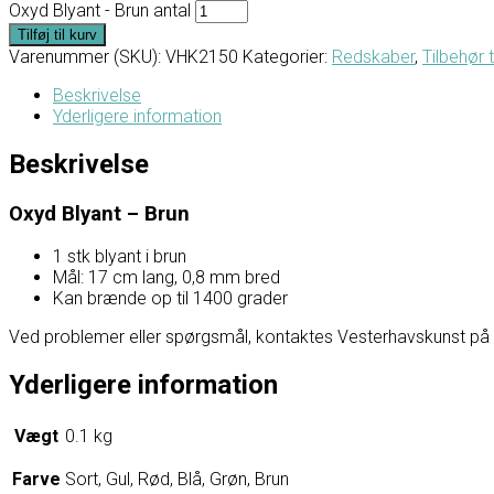
Oxyd Blyant - Brun antal
Tilføj til kurv
Varenummer (SKU):
VHK2150
Kategorier:
Redskaber
,
Tilbehør t
Beskrivelse
Yderligere information
Beskrivelse
Oxyd Blyant – Brun
1 stk blyant i brun
Mål: 17 cm lang, 0,8 mm bred
Kan brænde op til 1400 grader
Ved problemer eller spørgsmål, kontaktes Vesterhavskunst på Fac
Yderligere information
Vægt
0.1 kg
Farve
Sort, Gul, Rød, Blå, Grøn, Brun