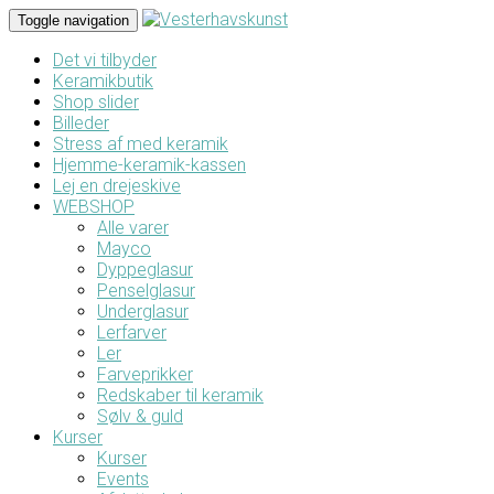
Toggle navigation
Det vi tilbyder
Keramikbutik
Shop slider
Billeder
Stress af med keramik
Hjemme-keramik-kassen
Lej en drejeskive
WEBSHOP
Alle varer
Mayco
Dyppeglasur
Penselglasur
Underglasur
Lerfarver
Ler
Farveprikker
Redskaber til keramik
Sølv & guld
Kurser
Kurser
Events