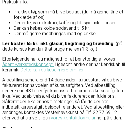
Praktisk info:
Praktisk tøj, som må blive beskidt (du må gerne låne et
forklæde af os)
Der er te, varm kakao, kaffe og lidt sødt inkl. i prisen
Der kan købes kolde sodavand til 5 kr.
Der må gerne medbringes mad og drikke
Ler koster 65 kr. inkl. glasur, begitning og brænding.
(på
dette kursus kan du nå at bruge mellem 1-3 kg.)
Efterfølgende har du mulighed for at benytte dig af vores
åbent værkstedskoncept.
Ligesom andre der har kendskab til
keramik.
Dette kan du læse mere om her.
Afbestilling senere end 14 dage inden kursusstart, vil du blive
faktureret for halvdelen af kursusafgiften. Ved afbestilling
senere end 48 timer før kursusstart returneres kursusafgiften
ikke. Ved udeblivelse, vil du blive faktureret den fulde pris.
Såfremt der ikke er nok tilmeldinger, så får de der har
indbetalt kursusafgift beløbet refunderet. Ved afbestilling eller
ændringer, kontaktes Vesterhavskunst på Tlf. 22 77 69 12
eller ved at skrive til os i
vores kontaktformular
her på siden.