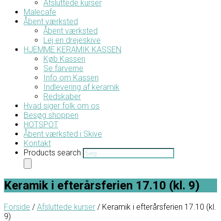
Afsluttede kurser
Malecafe
Åbent værksted
Åbent værksted
Lej en drejeskive
HJEMME KERAMIK KASSEN
Køb Kassen
Se farverne
Info om Kassen
Indlevering af keramik
Redskaber
Hvad siger folk om os
Besøg shoppen
HOTSPOT
Åbent værksted i Skive
Kontakt
Products search
Keramik i efterårsferien 17.10 (kl. 9)
Forside
/
Afsluttede kurser
/ Keramik i efterårsferien 17.10 (kl.
9)