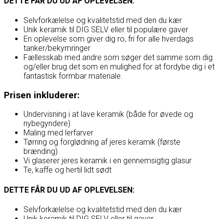
DETTE FÅR DU UD AF OPLEVELSEN:
Selvforkælelse og kvalitetstid med den du kær
Unik keramik til DIG SELV eller til populære gaver
En oplevelse som giver dig ro, fri for alle hverdags
tanker/bekymringer
Fællesskab med andre som søger det samme som dig
og/eller brug det som en mulighed for at fordybe dig i et
fantastisk formbar materiale.
Prisen inkluderer:
Undervisning i at lave keramik (både for øvede og
nybegyndere)
Maling med lerfarver
Tørring og forglødning af jeres keramik (første
brænding)
Vi glaserer jeres keramik i en gennemsigtig glasur
Te, kaffe og hertil lidt sødt
DETTE FÅR DU UD AF OPLEVELSEN:
Selvforkælelse og kvalitetstid med den du kær
Unik keramik til DIG SELV eller til gaver