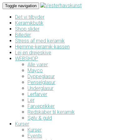
Toggle navigation
Det vi tilbyder
Keramikbutik
Shop slider
Billeder
Stress af med keramik
Hjemme-keramik-kassen
Lej en drejeskive
WEBSHOP
Alle varer
Mayco
Dyppeglasur
Penselglasur
Underglasur
Lerfarver
Ler
Farveprikker
Redskaber til keramik
Sølv & guld
Kurser
Kurser
Events