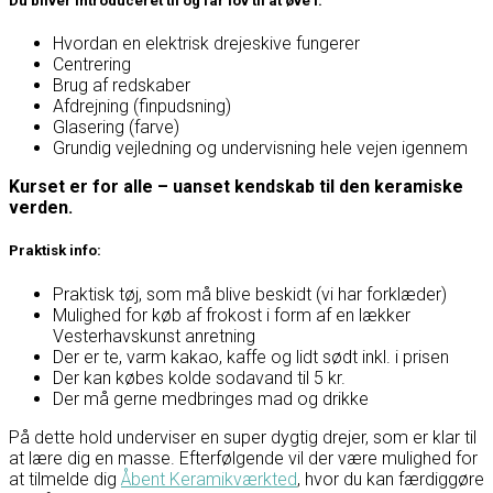
Du bliver introduceret til og får lov til at øve i:
Hvordan en elektrisk drejeskive fungerer
Centrering
Brug af redskaber
Afdrejning (finpudsning)
Glasering (farve)
Grundig vejledning og undervisning hele vejen igennem
Kurset er for alle – uanset kendskab til den keramiske
verden.
Praktisk info:
Praktisk tøj, som må blive beskidt (vi har forklæder)
Mulighed for køb af frokost i form af en lækker
Vesterhavskunst anretning
Der er te, varm kakao, kaffe og lidt sødt inkl. i prisen
Der kan købes kolde sodavand til 5 kr.
Der må gerne medbringes mad og drikke
På dette hold underviser en super dygtig drejer, som er klar til
at lære dig en masse. Efterfølgende vil der være mulighed for
at tilmelde dig
Åbent Keramikværkted
, hvor du kan færdiggøre