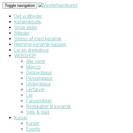
Toggle navigation
Det vi tilbyder
Keramikbutik
Shop slider
Billeder
Stress af med keramik
Hjemme-keramik-kassen
Lej en drejeskive
WEBSHOP
Alle varer
Mayco
Dyppeglasur
Penselglasur
Underglasur
Lerfarver
Ler
Farveprikker
Redskaber til keramik
Sølv & guld
Kurser
Kurser
Events