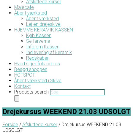
Afsluttede kurser
Malecafe
Åbent værksted
Åbent værksted
Lej en drejeskive
HJEMME KERAMIK KASSEN
Køb Kassen
Se farverne
Info om Kassen
Indlevering af keramik
Redskaber
Hvad siger folk om os
Besøg shoppen
HOTSPOT
Åbent værksted i Skive
Kontakt
Products search
Drejekursus WEEKEND 21.03 UDSOLGT
Forside
/
Afsluttede kurser
/ Drejekursus WEEKEND 21.03
UDSOLGT