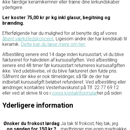
ikke færdige keramikemner eller træne dine lerkundskaber
yderligere.
Ler koster 75,00 kr pr kg inkl glasur, begitning og
brænding.
Efterfølgende har du mulighed for at benytte dig af vores
åbent værkstedskoncept.
Ligesom andre der har kendskab til
keramik.
Dette kan du læse mere om her.
Afbestilling senere end 14 dage inden kursusstart, vil du blive
faktureret for halvdelen af kursusafgiften. Ved afbestilling
senere end 48 timer før kursusstart returneres kursusafgiften
ikke. Ved udeblivelse, vil du blive faktureret den fulde pris.
Såfremt der ikke er nok tilmeldinger, så får de der har
indbetalt kursusafgift beløbet refunderet. Ved afbestilling eller
ændringer, kontaktes Vesterhavskunst på Tlf. 22 77 69 12
eller ved at skrive til os i
vores kontaktformular
her på siden.
Yderligere information
Ønsker du frokost lørdag
Ja tak til frokost, Nej tak, jeg
og søndag for 150 kr.?
medbringer min egen madpakke