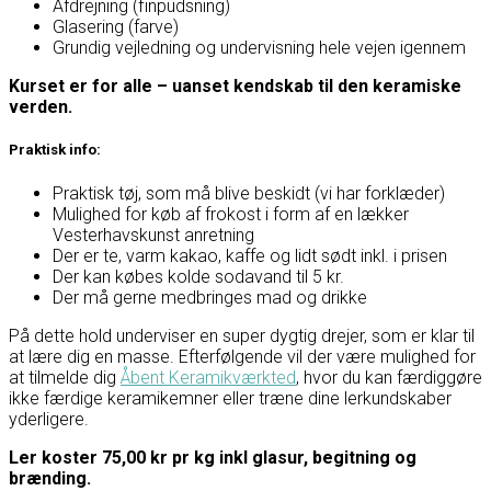
Afdrejning (finpudsning)
Glasering (farve)
Grundig vejledning og undervisning hele vejen igennem
Kurset er for alle – uanset kendskab til den keramiske
verden.
Praktisk info:
Praktisk tøj, som må blive beskidt (vi har forklæder)
Mulighed for køb af frokost i form af en lækker
Vesterhavskunst anretning
Der er te, varm kakao, kaffe og lidt sødt inkl. i prisen
Der kan købes kolde sodavand til 5 kr.
Der må gerne medbringes mad og drikke
På dette hold underviser en super dygtig drejer, som er klar til
at lære dig en masse. Efterfølgende vil der være mulighed for
at tilmelde dig
Åbent Keramikværkted
, hvor du kan færdiggøre
ikke færdige keramikemner eller træne dine lerkundskaber
yderligere.
Ler koster 7
5,00 kr pr kg inkl glasur, begitning og
brænding.