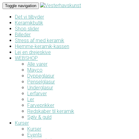
Toggle navigation
Det vi tilbyder
Keramikbutik
Shop slider
Billeder
Stress af med keramik
Hjemme-keramik-kassen
Lej en drejeskive
WEBSHOP
Alle varer
Mayco
Dyppeglasur
Penselglasur
Underglasur
Lerfarver
Ler
Farveprikker
Redskaber til keramik
Sølv & guld
Kurser
Kurser
Events