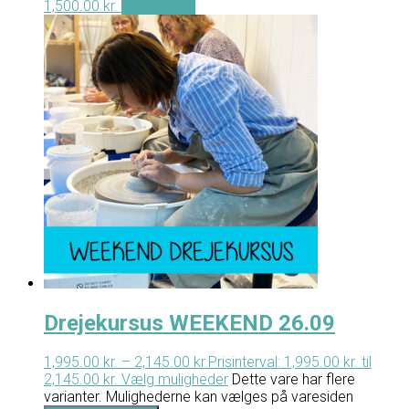
1,500.00
kr.
Tilføj til kurv
Drejekursus WEEKEND 26.09
1,995.00
kr.
–
2,145.00
kr.
Prisinterval: 1,995.00 kr. til
2,145.00 kr.
Vælg muligheder
Dette vare har flere
varianter. Mulighederne kan vælges på varesiden