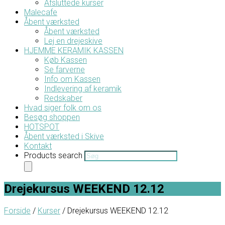
Afsluttede kurser
Malecafe
Åbent værksted
Åbent værksted
Lej en drejeskive
HJEMME KERAMIK KASSEN
Køb Kassen
Se farverne
Info om Kassen
Indlevering af keramik
Redskaber
Hvad siger folk om os
Besøg shoppen
HOTSPOT
Åbent værksted i Skive
Kontakt
Products search
Drejekursus WEEKEND 12.12
Forside
/
Kurser
/ Drejekursus WEEKEND 12.12