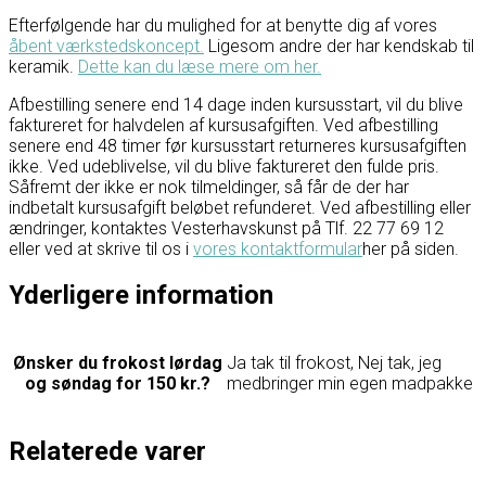
Efterfølgende har du mulighed for at benytte dig af vores
åbent værkstedskoncept.
Ligesom andre der har kendskab til
keramik.
Dette kan du læse mere om her.
Afbestilling senere end 14 dage inden kursusstart, vil du blive
faktureret for halvdelen af kursusafgiften. Ved afbestilling
senere end 48 timer før kursusstart returneres kursusafgiften
ikke. Ved udeblivelse, vil du blive faktureret den fulde pris.
Såfremt der ikke er nok tilmeldinger, så får de der har
indbetalt kursusafgift beløbet refunderet. Ved afbestilling eller
ændringer, kontaktes Vesterhavskunst på Tlf. 22 77 69 12
eller ved at skrive til os i
vores kontaktformular
her på siden.
Yderligere information
Ønsker du frokost lørdag
Ja tak til frokost, Nej tak, jeg
og søndag for 150 kr.?
medbringer min egen madpakke
Relaterede varer