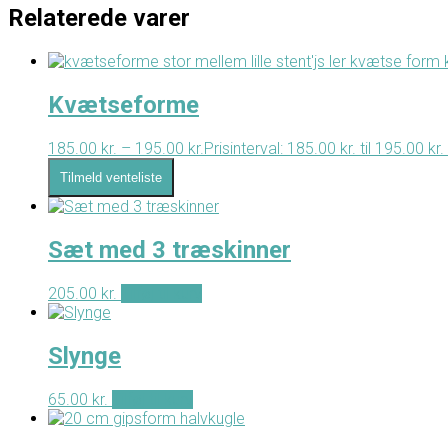
Relaterede varer
Kvætseforme
185.00
kr.
–
195.00
kr.
Prisinterval: 185.00 kr. til 195.00 kr.
Tilmeld venteliste
Sæt med 3 træskinner
205.00
kr.
Tilføj til kurv
Slynge
65.00
kr.
Tilføj til kurv