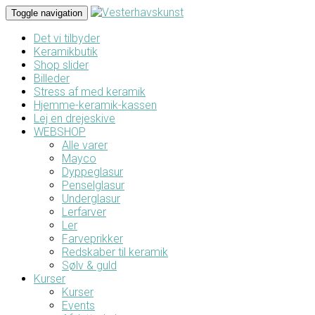
Toggle navigation
Det vi tilbyder
Keramikbutik
Shop slider
Billeder
Stress af med keramik
Hjemme-keramik-kassen
Lej en drejeskive
WEBSHOP
Alle varer
Mayco
Dyppeglasur
Penselglasur
Underglasur
Lerfarver
Ler
Farveprikker
Redskaber til keramik
Sølv & guld
Kurser
Kurser
Events