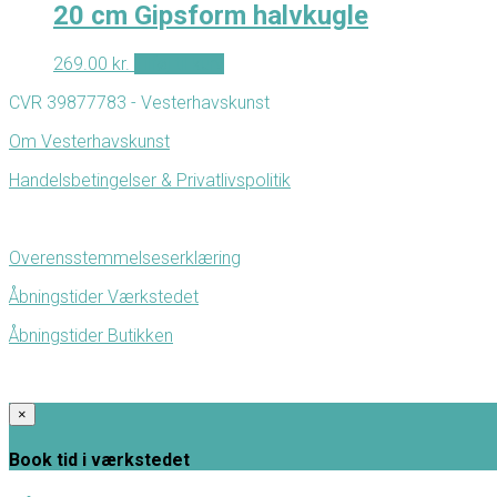
20 cm Gipsform halvkugle
269.00
kr.
Tilføj til kurv
CVR 39877783 - Vesterhavskunst
Om Vesterhavskunst
Handelsbetingelser & Privatlivspolitik
Overensstemmelseserklæring
Åbningstider Værkstedet
Åbningstider Butikken
×
Book tid i værkstedet