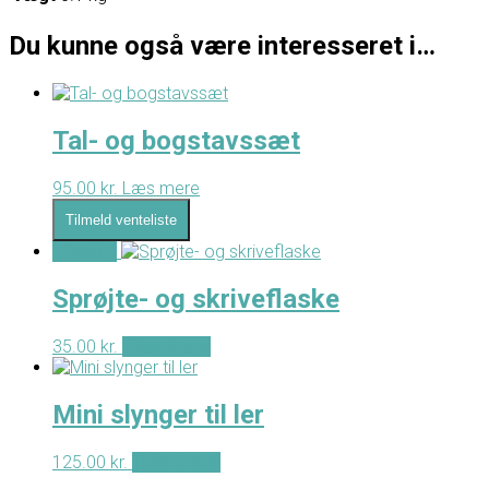
Du kunne også være interesseret i…
Tal- og bogstavssæt
95.00
kr.
Læs mere
Tilmeld venteliste
- Tilbud -
Sprøjte- og skriveflaske
35.00
kr.
Tilføj til kurv
Mini slynger til ler
125.00
kr.
Tilføj til kurv