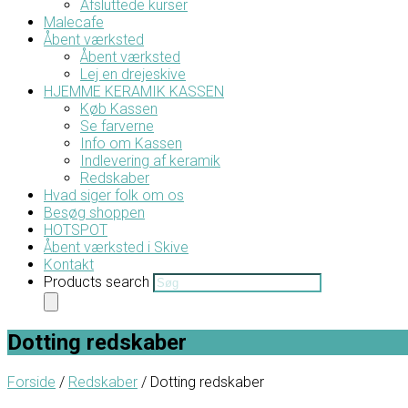
Afsluttede kurser
Malecafe
Åbent værksted
Åbent værksted
Lej en drejeskive
HJEMME KERAMIK KASSEN
Køb Kassen
Se farverne
Info om Kassen
Indlevering af keramik
Redskaber
Hvad siger folk om os
Besøg shoppen
HOTSPOT
Åbent værksted i Skive
Kontakt
Products search
Dotting redskaber
Forside
/
Redskaber
/ Dotting redskaber