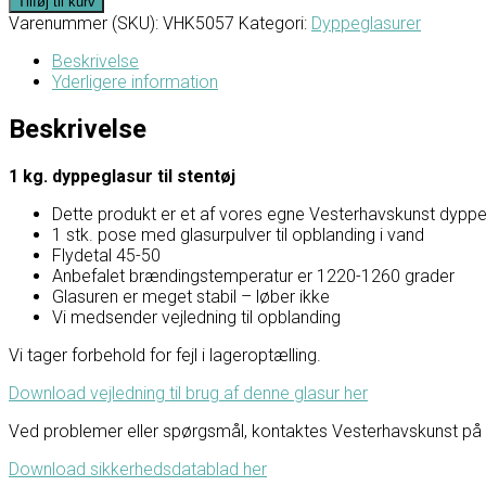
Tilføj til kurv
Varenummer (SKU):
VHK5057
Kategori:
Dyppeglasurer
Beskrivelse
Yderligere information
Beskrivelse
1 kg. dyppeglasur til stentøj
Dette produkt er et af vores egne Vesterhavskunst dyppe
1 stk. pose med glasurpulver til opblanding i vand
Flydetal 45-50
Anbefalet brændingstemperatur er 1220-1260 grader
Glasuren er meget stabil – løber ikke
Vi medsender vejledning til opblanding
Vi tager forbehold for fejl i lageroptælling.
Download vejledning til brug af denne glasur her
Ved problemer eller spørgsmål, kontaktes Vesterhavskunst på F
Download sikkerhedsdatablad her