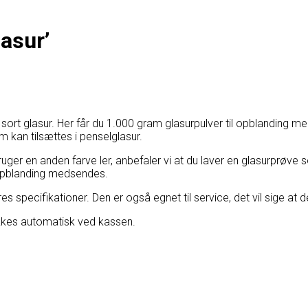
asur’
 sort glasur. Her får du 1.000 gram glasurpulver til opblanding
m kan tilsættes i penselglasur.
bruger en anden farve ler, anbefaler vi at du laver en glasurprøve
. opblanding medsendes.
 specifikationer. Den er også egnet til service, det vil sige at 
kkes automatisk ved kassen.