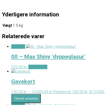
Yderligere information
Vægt
1.5 kg
Relaterede varer
- Tilbud -
00 – Max Shiny ‘dyppeglasur’
225.00
kr.
Tilføj til kurv
Gavekort
100.00
kr.
–
10,000.00
kr.
Prisinterval: 100.00 kr. til 10,000
Tilmeld venteliste