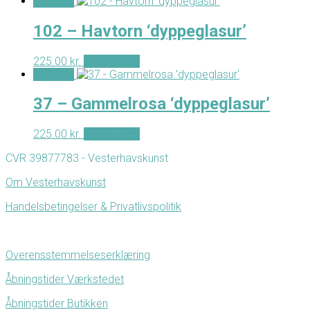
- Tilbud -
102 – Havtorn ‘dyppeglasur’
225.00
kr.
Tilføj til kurv
- Tilbud -
37 – Gammelrosa ‘dyppeglasur’
225.00
kr.
Tilføj til kurv
CVR 39877783 - Vesterhavskunst
Om Vesterhavskunst
Handelsbetingelser & Privatlivspolitik
Overensstemmelseserklæring
Åbningstider Værkstedet
Åbningstider Butikken