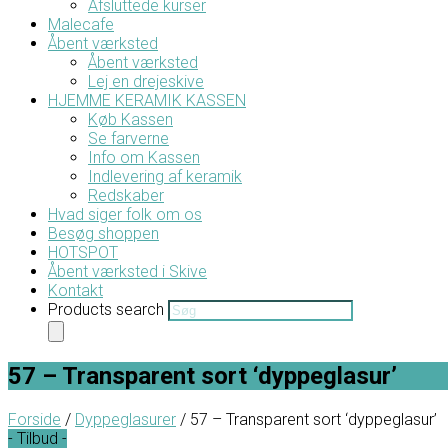
Afsluttede kurser
Malecafe
Åbent værksted
Åbent værksted
Lej en drejeskive
HJEMME KERAMIK KASSEN
Køb Kassen
Se farverne
Info om Kassen
Indlevering af keramik
Redskaber
Hvad siger folk om os
Besøg shoppen
HOTSPOT
Åbent værksted i Skive
Kontakt
Products search
57 – Transparent sort ‘dyppeglasur’
Forside
/
Dyppeglasurer
/ 57 – Transparent sort ‘dyppeglasur’
- Tilbud -