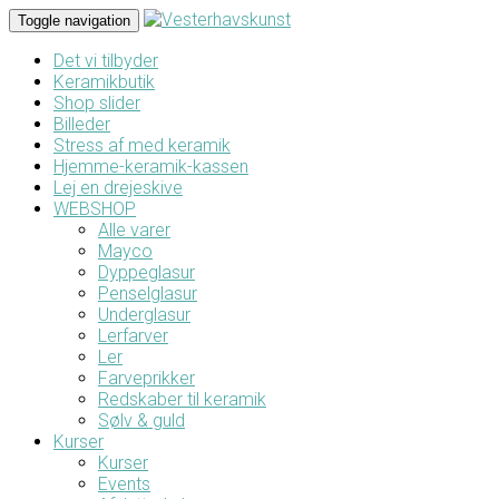
Toggle navigation
Det vi tilbyder
Keramikbutik
Shop slider
Billeder
Stress af med keramik
Hjemme-keramik-kassen
Lej en drejeskive
WEBSHOP
Alle varer
Mayco
Dyppeglasur
Penselglasur
Underglasur
Lerfarver
Ler
Farveprikker
Redskaber til keramik
Sølv & guld
Kurser
Kurser
Events