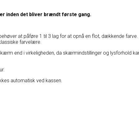
er inden det bliver brændt første gang.
un behøver at påføre 1 til 3 lag for at opnå en flot, dækkende fa
lassiske farvelære.
m end i virkeligheden, da skærmindstillinger og lysforhold kan p
ur.
kkes automatisk ved kassen.