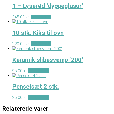
1 – Lyserød ‘dyppeglasur’
245.00
kr.
Tilføj til kurv
10 stk. Kiks til ovn
120.00
kr.
Tilføj til kurv
Keramik slibesvamp ‘200’
95.00
kr.
Tilføj til kurv
Penselsæt 2 stk.
25.00
kr.
Tilføj til kurv
Relaterede varer