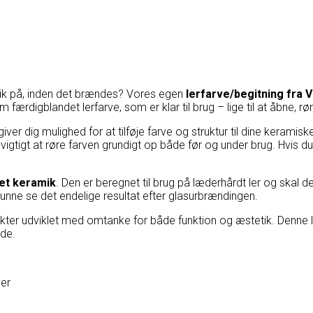
mik på, inden det brændes? Vores egen
lerfarve/begitning fra
 færdigblandet lerfarve, som er klar til brug – lige til at åbne, r
iver dig mulighed for at tilføje farve og struktur til dine keram
er vigtigt at røre farven grundigt op både før og under brug. Hvis d
det keramik
. Den er beregnet til brug på læderhårdt ler og ska
 kunne se det endelige resultat efter glasurbrændingen.
ukter udviklet med omtanke for både funktion og æstetik. Denne 
jde.
ver