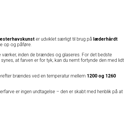
 Vesterhavskunst
er udviklet særligt til brug på
læderhårdt
øre op og påføre.
iske værker, inden de brændes og glaseres. For det bedste
u synes, at farven er for tyk, kan du nemt fortynde den med lidt
l derefter brændes ved en temperatur mellem
1200 og 1260
lerfarve er ingen undtagelse – den er skabt med henblik på at