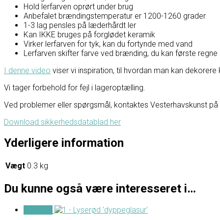
Hold lerfarven oprørt under brug
Anbefalet brændingstemperatur er 1200-1260 grader
1-3 lag pensles på læderhårdt ler
Kan IKKE bruges på forglødet keramik
Virker lerfarven for tyk, kan du fortynde med vand
Lerfarven skifter farve ved brænding, du kan første regne
I denne video
viser vi inspiration, til hvordan man kan dekorere
Vi tager forbehold for fejl i lageroptælling.
Ved problemer eller spørgsmål, kontaktes Vesterhavskunst på F
Download sikkerhedsdatablad her
Yderligere information
Vægt
0.3 kg
Du kunne også være interesseret i…
- Tilbud -