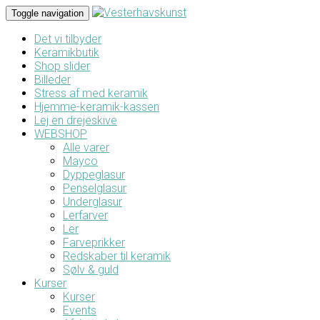
Toggle navigation
Det vi tilbyder
Keramikbutik
Shop slider
Billeder
Stress af med keramik
Hjemme-keramik-kassen
Lej en drejeskive
WEBSHOP
Alle varer
Mayco
Dyppeglasur
Penselglasur
Underglasur
Lerfarver
Ler
Farveprikker
Redskaber til keramik
Sølv & guld
Kurser
Kurser
Events