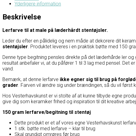
Yderligere information
Beskrivelse
Lerfarve til at male på læderhårdt stentøjsler.
Leder du efter en pålidelig og nem måde at dekorere dit kera
stentøjsler
. Produktet leveres i en praktisk bøtte med 150 gram
Denne type begitning pensles direkte på det læderhårde ler og g
resultat anbefaler vi, at du påfører 1 til 3 lag med pensel. Det 
vand.
Bemærk, at denne lerfarve
ikke egner sig til brug på forglø
grader
. Farven vil ændre sig under brændingen, så du vil først
Hos Vesterhavskunst er vi stolte af at kunne tilbyde egne prod
give dig som keramiker frihed og inspiration til dit kreative arbe
150 gram lerfarve/begitning til stentøj
Dette produkt er et af vores egne Vesterhavskunst lerfar
1 stk. bøtte med lerfarve – klar til brug
Skal grundigt omrøres før brug