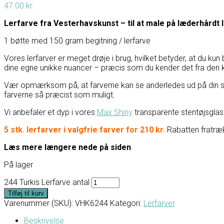
47.00
kr.
Lerfarve fra Vesterhavskunst – til at male på læderhårdt l
1 bøtte med 150 gram begitning / lerfarve
Vores lerfarver er meget drøje i brug, hvilket betyder, at du k
dine egne unikke nuancer – præcis som du kender det fra den k
Vær opmærksom på, at farverne kan se anderledes ud på din skær
farverne så præcist som muligt.
Vi anbefaler et dyp i vores
Max Shiny
transparente stentøjsglas
5 stk. lerfarver i valgfrie farver for 210 kr.
Rabatten fratræ
Læs mere længere nede på siden
På lager
244 Turkis Lerfarve antal
Tilføj til kurv
Varenummer (SKU):
VHK6244
Kategori:
Lerfarver
Beskrivelse