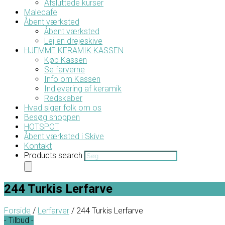
Afsluttede kurser
Malecafe
Åbent værksted
Åbent værksted
Lej en drejeskive
HJEMME KERAMIK KASSEN
Køb Kassen
Se farverne
Info om Kassen
Indlevering af keramik
Redskaber
Hvad siger folk om os
Besøg shoppen
HOTSPOT
Åbent værksted i Skive
Kontakt
Products search
244 Turkis Lerfarve
Forside
/
Lerfarver
/ 244 Turkis Lerfarve
- Tilbud -