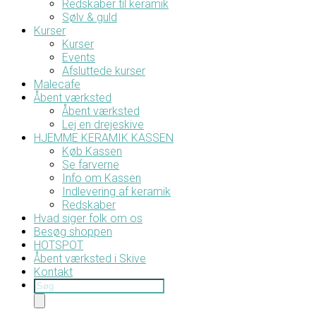
Redskaber til keramik
Sølv & guld
Kurser
Kurser
Events
Afsluttede kurser
Malecafe
Åbent værksted
Åbent værksted
Lej en drejeskive
HJEMME KERAMIK KASSEN
Køb Kassen
Se farverne
Info om Kassen
Indlevering af keramik
Redskaber
Hvad siger folk om os
Besøg shoppen
HOTSPOT
Åbent værksted i Skive
Kontakt
Products
search