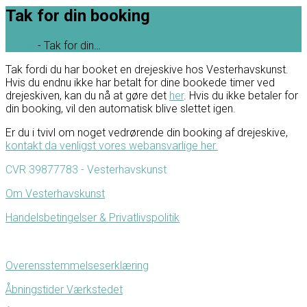
Tak for din booking
Home
-
Tak for din…
Tak fordi du har booket en drejeskive hos Vesterhavskunst.
Hvis du endnu ikke har betalt for dine bookede timer ved
drejeskiven, kan du nå at gøre det
her
. Hvis du ikke betaler for
din booking, vil den automatisk blive slettet igen.
Er du i tvivl om noget vedrørende din booking af drejeskive,
kontakt da venligst vores webansvarlige her.
CVR 39877783 - Vesterhavskunst
Om Vesterhavskunst
Handelsbetingelser & Privatlivspolitik
Overensstemmelseserklæring
Åbningstider Værkstedet