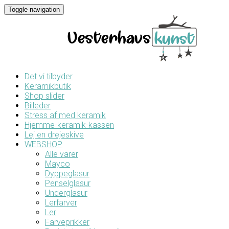
Toggle navigation
Det vi tilbyder
Keramikbutik
Shop slider
Billeder
Stress af med keramik
Hjemme-keramik-kassen
Lej en drejeskive
WEBSHOP
Alle varer
Mayco
Dyppeglasur
Penselglasur
Underglasur
Lerfarver
Ler
Farveprikker