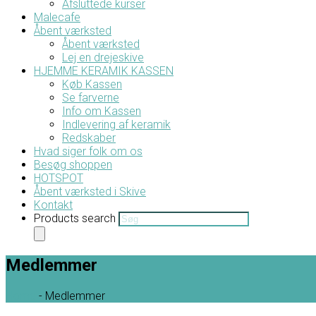
Afsluttede kurser
Malecafe
Åbent værksted
Åbent værksted
Lej en drejeskive
HJEMME KERAMIK KASSEN
Køb Kassen
Se farverne
Info om Kassen
Indlevering af keramik
Redskaber
Hvad siger folk om os
Besøg shoppen
HOTSPOT
Åbent værksted i Skive
Kontakt
Products search
Medlemmer
Home
-
Medlemmer