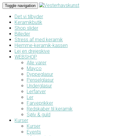
Toggle navigation
Det vi tilbyder
Keramikbutik
Shop slider
Billeder
Stress af med keramik
Hjemme-keramik-kassen
Lej en drejeskive
WEBSHOP
Alle varer
Mayco
Dyppeglasur
Penselglasur
Underglasur
Lerfarver
Ler
Farveprikker
Redskaber til keramik
Sølv & guld
Kurser
Kurser
Events