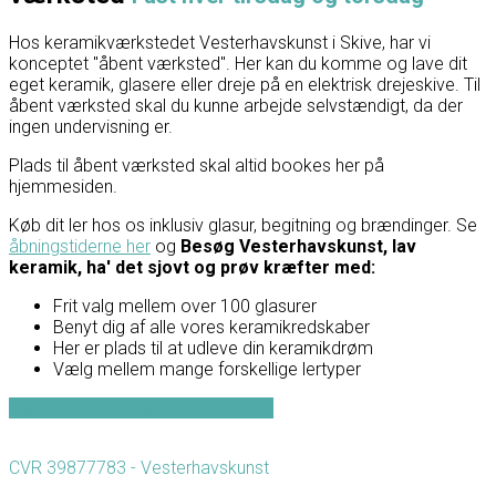
Hos keramikværkstedet Vesterhavskunst i Skive, har vi
konceptet "åbent værksted". Her kan du komme og lave dit
eget keramik, glasere eller dreje på en elektrisk drejeskive. Til
åbent værksted skal du kunne arbejde selvstændigt, da der
ingen undervisning er.
Plads til åbent værksted skal altid bookes her på
hjemmesiden.
Køb dit ler hos os inklusiv glasur, begitning og brændinger. Se
åbningstiderne her
og
Besøg Vesterhavskunst, lav
keramik, ha' det sjovt og prøv kræfter med:
Frit valg mellem over 100 glasurer
Benyt dig af alle vores keramikredskaber
Her er plads til at udleve din keramikdrøm
Vælg mellem mange forskellige lertyper
Læs mere om åbent værksted her
CVR 39877783 - Vesterhavskunst