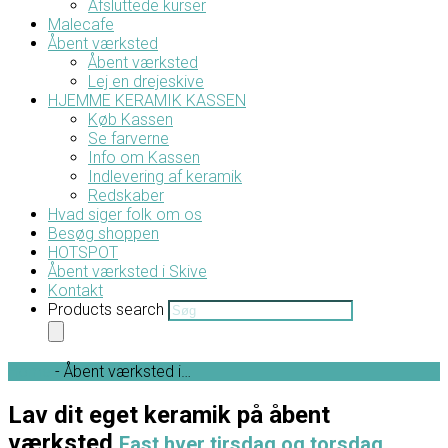
Afsluttede kurser
Malecafe
Åbent værksted
Åbent værksted
Lej en drejeskive
HJEMME KERAMIK KASSEN
Køb Kassen
Se farverne
Info om Kassen
Indlevering af keramik
Redskaber
Hvad siger folk om os
Besøg shoppen
HOTSPOT
Åbent værksted i Skive
Kontakt
Products search
Home
-
Åbent værksted i…
Lav dit eget keramik på åbent
værksted
Fast hver tirsdag og torsdag