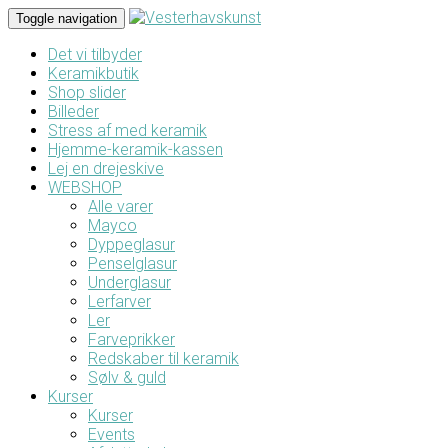
Toggle navigation
Det vi tilbyder
Keramikbutik
Shop slider
Billeder
Stress af med keramik
Hjemme-keramik-kassen
Lej en drejeskive
WEBSHOP
Alle varer
Mayco
Dyppeglasur
Penselglasur
Underglasur
Lerfarver
Ler
Farveprikker
Redskaber til keramik
Sølv & guld
Kurser
Kurser
Events