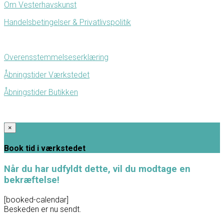
Om Vesterhavskunst
Handelsbetingelser & Privatlivspolitik
Overensstemmelseserklæring
Åbningstider Værkstedet
Åbningstider Butikken
×
Book tid i værkstedet
Når du har udfyldt dette, vil du modtage en
bekræftelse!
[booked-calendar]
Beskeden er nu sendt.