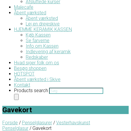
Afsluttede kurser
Malecafe
Åbent værksted
Åbent værksted
Lej en drejeskive
HJEMME KERAMIK KASSEN
Køb Kassen
Se farverne
Info om Kassen
Indlevering af keramik
Redskaber
Hvad siger folk om os
Besøg shoppen
HOTSPOT
Åbent værksted i Skive
Kontakt
Products search
Gavekort
Forside
/
Penselglasurer
/
Vesterhavskunst
Penselglasur
/ Gavekort