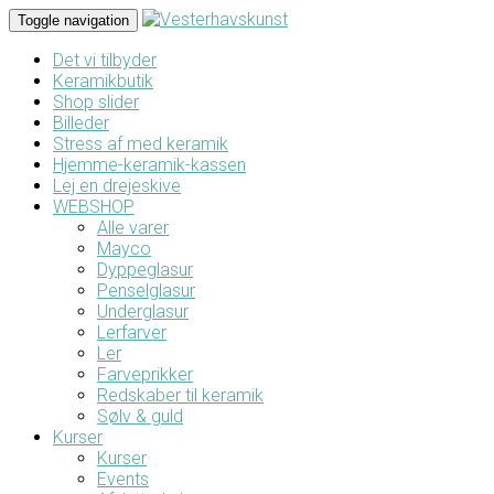
Toggle navigation
Det vi tilbyder
Keramikbutik
Shop slider
Billeder
Stress af med keramik
Hjemme-keramik-kassen
Lej en drejeskive
WEBSHOP
Alle varer
Mayco
Dyppeglasur
Penselglasur
Underglasur
Lerfarver
Ler
Farveprikker
Redskaber til keramik
Sølv & guld
Kurser
Kurser
Events