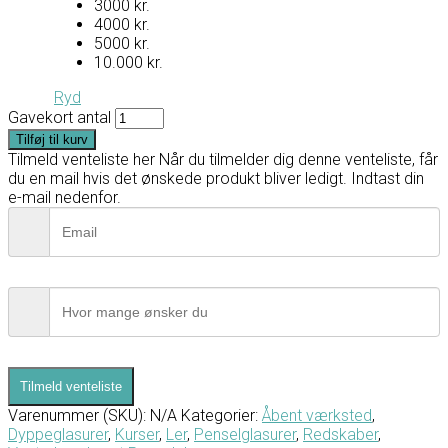
3000 kr.
4000 kr.
5000 kr.
10.000 kr.
Ryd
Gavekort antal
Tilføj til kurv
Tilmeld venteliste her
Når du tilmelder dig denne venteliste, får
du en mail hvis det ønskede produkt bliver ledigt. Indtast din
e-mail nedenfor.
Tilmeld venteliste
Varenummer (SKU):
N/A
Kategorier:
Åbent værksted
,
Dyppeglasurer
,
Kurser
,
Ler
,
Penselglasurer
,
Redskaber
,