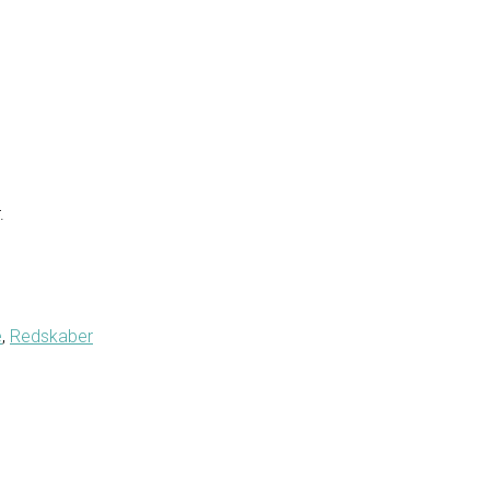
.
e
,
Redskaber