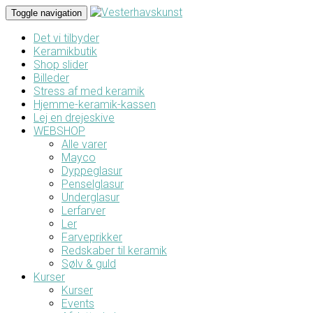
Toggle navigation
Det vi tilbyder
Keramikbutik
Shop slider
Billeder
Stress af med keramik
Hjemme-keramik-kassen
Lej en drejeskive
WEBSHOP
Alle varer
Mayco
Dyppeglasur
Penselglasur
Underglasur
Lerfarver
Ler
Farveprikker
Redskaber til keramik
Sølv & guld
Kurser
Kurser
Events