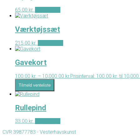
65.00
kr.
Tilføj til kurv
Værktøjssæt
215.00
kr.
Tilføj til kurv
Gavekort
100.00
kr.
–
10,000.00
kr.
Prisinterval: 100.00 kr. til 10,000
Tilmeld venteliste
Rullepind
33.00
kr.
Tilføj til kurv
CVR 39877783 - Vesterhavskunst