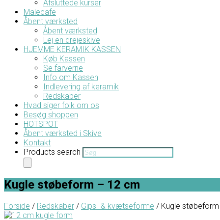
Afsluttede kurser
Malecafe
Åbent værksted
Åbent værksted
Lej en drejeskive
HJEMME KERAMIK KASSEN
Køb Kassen
Se farverne
Info om Kassen
Indlevering af keramik
Redskaber
Hvad siger folk om os
Besøg shoppen
HOTSPOT
Åbent værksted i Skive
Kontakt
Products search
Kugle støbeform – 12 cm
Forside
/
Redskaber
/
Gips- & kvætseforme
/ Kugle støbeform