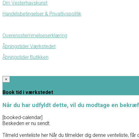
Om Vesterhavskunst
Handelsbetingelser & Privatlivspolitik
Overensstemmelseserklæring
Åbningstider Værkstedet
Åbningstider Butikken
×
Book tid i værkstedet
Når du har udfyldt dette, vil du modtage en bekræf
[booked-calendar]
Beskeden er nu sendt.
Tilmeld venteliste her
Når du tilmelder dig denne venteliste, får 