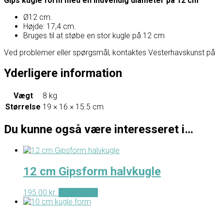
Gips kugle form med en indvendig diameter på 12 cm
Ø12 cm.
Højde: 17,4 cm.
Bruges til at støbe en stor kugle på 12 cm
Ved problemer eller spørgsmål, kontaktes Vesterhavskunst på Fa
Yderligere information
Vægt
8 kg
Størrelse
19 × 16 × 15.5 cm
Du kunne også være interesseret i…
12 cm Gipsform halvkugle
195.00
kr.
Tilføj til kurv