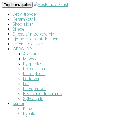
Toggle navigation
Det vi tilbyder
Keramikbutik
Shop slider
Billeder
Stress af med keramik
Hjemme-keramik-kassen
Lej en drejeskive
WEBSHOP
Alle varer
Mayco
Dyppeglasur
Penselglasur
Underglasur
Lerfarver
Ler
Farveprikker
Redskaber til keramik
Sølv & guld
Kurser
Kurser
Events