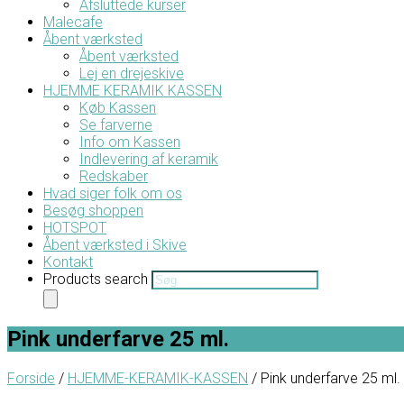
Afsluttede kurser
Malecafe
Åbent værksted
Åbent værksted
Lej en drejeskive
HJEMME KERAMIK KASSEN
Køb Kassen
Se farverne
Info om Kassen
Indlevering af keramik
Redskaber
Hvad siger folk om os
Besøg shoppen
HOTSPOT
Åbent værksted i Skive
Kontakt
Products search
Pink underfarve 25 ml.
Forside
/
HJEMME-KERAMIK-KASSEN
/ Pink underfarve 25 ml.