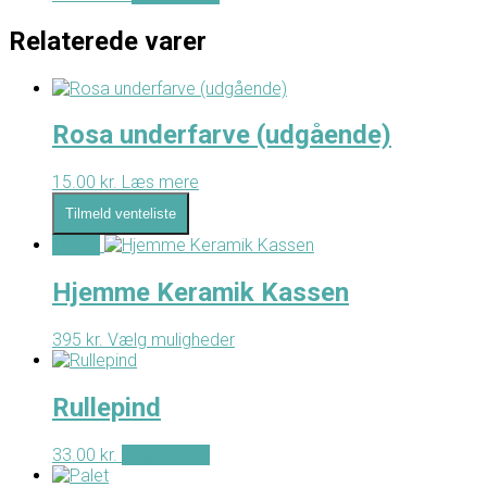
Relaterede varer
Rosa underfarve (udgående)
15.00
kr.
Læs mere
Tilmeld venteliste
Tilbud!
Hjemme Keramik Kassen
395 kr.
Vælg muligheder
Rullepind
33.00
kr.
Tilføj til kurv