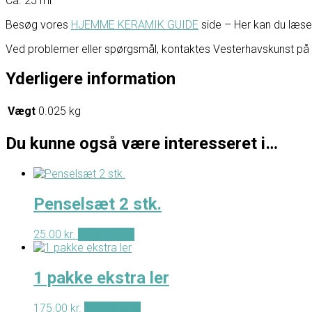
Ca. 25 ml
Besøg vores
HJEMME KERAMIK GUIDE
side – Her kan du læ
Ved problemer eller spørgsmål, kontaktes Vesterhavskunst på Fac
Yderligere information
Vægt
0.025 kg
Du kunne også være interesseret i…
Penselsæt 2 stk.
25.00
kr.
Tilføj til kurv
1 pakke ekstra ler
175.00
kr.
Tilføj til kurv