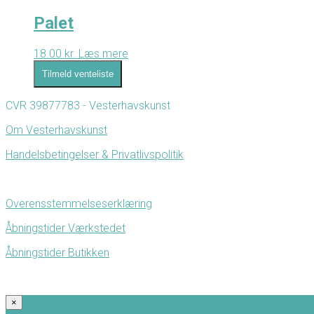
Palet
18.00
kr.
Læs mere
Tilmeld venteliste
CVR 39877783 - Vesterhavskunst
Om Vesterhavskunst
Handelsbetingelser & Privatlivspolitik
Overensstemmelseserklæring
Åbningstider Værkstedet
Åbningstider Butikken
×