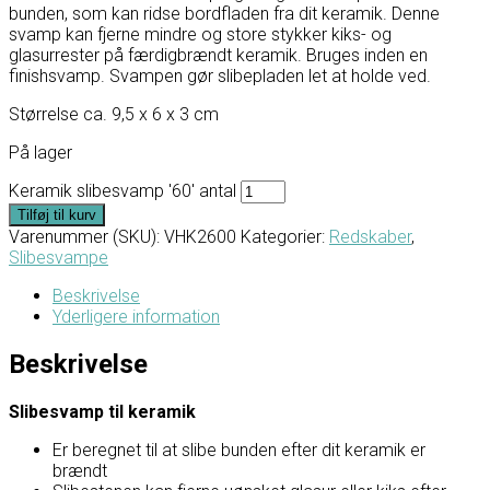
bunden, som kan ridse bordfladen fra dit keramik. Denne
svamp kan fjerne mindre og store stykker kiks- og
glasurrester på færdigbrændt keramik. Bruges inden en
finishsvamp. Svampen gør slibepladen let at holde ved.
Størrelse ca. 9,5 x 6 x 3 cm
På lager
Keramik slibesvamp '60' antal
Tilføj til kurv
Varenummer (SKU):
VHK2600
Kategorier:
Redskaber
,
Slibesvampe
Beskrivelse
Yderligere information
Beskrivelse
Slibesvamp til keramik
Er beregnet til at slibe bunden efter dit keramik er
brændt