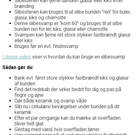
Slibestenen kan fjerne uønsket glasur eller kiks efter
brænding
Slibestenen kan bruges til at slibe bunden “ren” for buler,
glasur, kiks og chamotte
Denne slibesvamp er “korn 60” og bruges til at slibe
bunden ren for ler, kiks, glasur eller chamotte.
Svampen kan fjerne ret store stykker fastbrændt glasur
eller kiks.
Bruges før en evt. finishsvamp
I denne video
viser vi hvordan du kan bruge en slibesvamp
Sådan gør du:
Bank evt. først store stykker fastbrændt kiks og glasur
af bunden
Find det redskab der virker bedst for dig og pas på
fingre og øjne
Gør både keramik og svamp våde
Slib nu i cirkulære bevægelser under bunden på dit
keramik
Efter et par omgange kan du mærke at overfladen
bliver helt glat
Gentag med vand, hvis overfladen tørrer