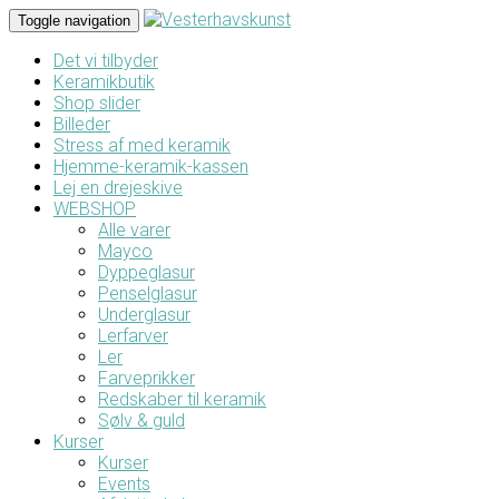
Toggle navigation
Det vi tilbyder
Keramikbutik
Shop slider
Billeder
Stress af med keramik
Hjemme-keramik-kassen
Lej en drejeskive
WEBSHOP
Alle varer
Mayco
Dyppeglasur
Penselglasur
Underglasur
Lerfarver
Ler
Farveprikker
Redskaber til keramik
Sølv & guld
Kurser
Kurser
Events