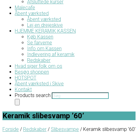
Afsluttede kurser
Malecafe
Åbent værksted
Åbent værksted
Lej en drejeskive
HJEMME KERAMIK KASSEN
Køb Kassen
Se farverne
Info om Kassen
Indlevering af keramik
Redskaber
Hvad siger folk om os
Besøg shoppen
HOTSPOT
Åbent værksted i Skive
Kontakt
Products search
Keramik slibesvamp ’60’
Forside
/
Redskaber
/
Slibesvampe
/ Keramik slibesvamp ’60’