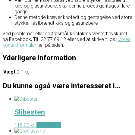
Vær opmærksom på at ved store stykker fastbrændt
kiks og glasurløbere, skal denne proces gentages flere
gange.
Denne metode kræver knofedt og gentagelse ved store
stykker fastbrændt kiks og glasurløbere
Ved problemer eller spørgsmål, kontaktes Vesterhavskunst
på Facebook, Tlf. 22 77 69 12 eller ved at skrive til os i
vores
kontaktformular
her på siden.
Yderligere information
Vægt
0.1 kg
Du kunne også være interesseret i…
Slibesten
115.00
kr.
Tilføj til kurv